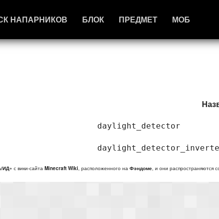
СК НАПАРНИКОВ
БЛОК
ПРЕДМЕТ
МОБ
Наз
daylight_detector
daylight_detector_invert
а/ИД»
с вики-сайта
Minecraft Wiki
, расположенного на
Фэндоме
, и они распространяются 