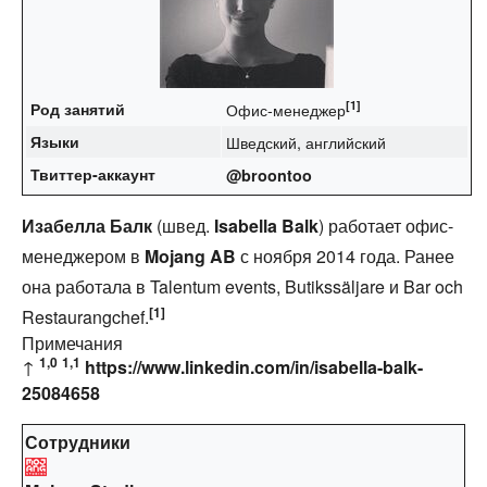
[1]
Род занятий
Офис-менеджер
Языки
Шведский, английский
Твиттер-аккаунт
@broontoo
Изабелла Балк
(швед.
Isabella Balk
) работает офис-
менеджером в
Mojang AB
с ноября 2014 года. Ранее
она работала в Talentum events, Butikssäljare и Bar och
[1]
Restaurangchef.
Примечания
1,0
1,1
↑
https://www.linkedin.com/in/isabella-balk-
25084658
Сотрудники