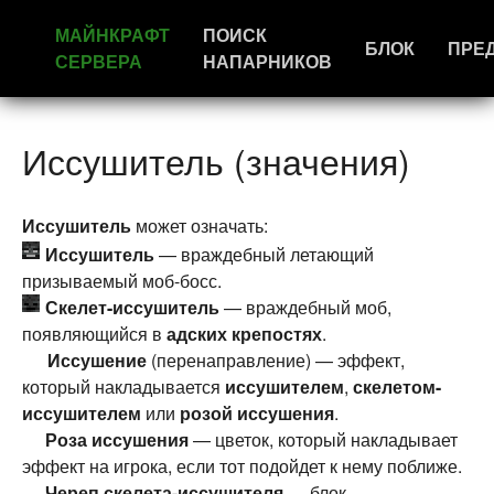
МАЙНКРАФТ
ПОИСК
БЛОК
ПРЕ
СЕРВЕРА
НАПАРНИКОВ
Иссушитель (значения)
Иссушитель
может означать:
Иссушитель
— враждебный летающий
призываемый моб-босс.
Скелет-иссушитель
— враждебный моб,
появляющийся в
адских крепостях
.
Иссушение
(перенаправление) — эффект,
который накладывается
иссушителем
,
скелетом-
иссушителем
или
розой иссушения
.
Роза иссушения
— цветок, который накладывает
эффект на игрока, если тот подойдет к нему поближе.
Череп скелета-иссушителя
— блок,