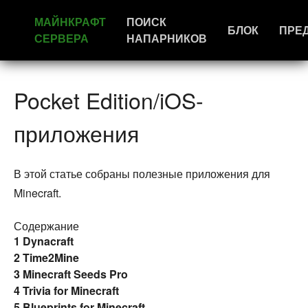
МАЙНКРАФТ
ПОИСК
БЛОК
ПРЕ
СЕРВЕРА
НАПАРНИКОВ
Pocket Edition/iOS-
приложения
В этой статье собраны полезные приложения для
Minecraft.
Содержание
1
Dynacraft
2
Time2Mine
3
Minecraft Seeds Pro
4
Trivia for Minecraft
5
Blueprints for Minecraft