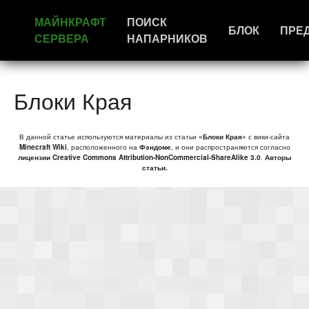
МАЙНКРАФТ
ПОИСК
БЛОК
ПРЕ
СЕРВЕРА
НАПАРНИКОВ
Блоки Края
В данной статье используются материалы из статьи
«Блоки Края»
с вики-сайта
Minecraft Wiki
, расположенного на
Фэндоме
, и они распространяются согласно
лицензии Creative Commons Attribution-NonCommercial-ShareAlike 3.0
.
Авторы
статьи.