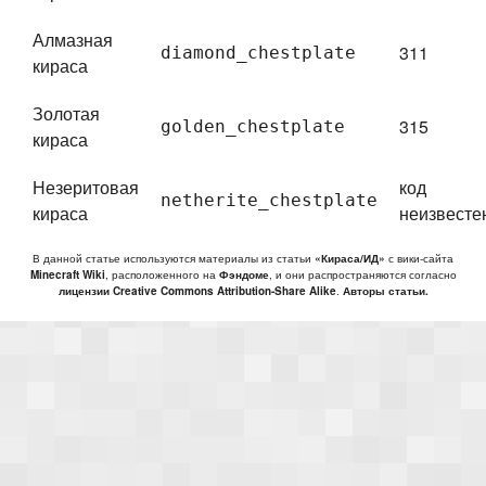
Алмазная
311
diamond_chestplate
кираса
Золотая
315
golden_chestplate
кираса
Незеритовая
код
netherite_chestplate
кираса
неизвесте
В данной статье используются материалы из статьи
«Кираса/ИД»
с вики-сайта
Minecraft Wiki
, расположенного на
Фэндоме
, и они распространяются согласно
лицензии Creative Commons Attribution-Share Alike
.
Авторы статьи.