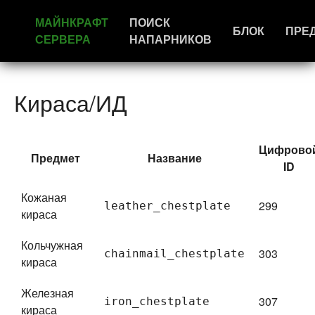
МАЙНКРАФТ
ПОИСК
БЛОК
ПРЕ
СЕРВЕРА
НАПАРНИКОВ
Кираса/ИД
Цифрово
Предмет
Название
ID
Кожаная
299
leather_chestplate
кираса
Кольчужная
303
chainmail_chestplate
кираса
Железная
307
iron_chestplate
кираса