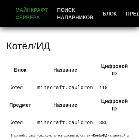
МАЙНКРАФТ
ПОИСК
БЛОК
ПРЕ
СЕРВЕРА
НАПАРНИКОВ
Котёл/ИД
Цифровой
Блок
Название
ID
Котёл
118
minecraft:cauldron
Цифровой
Предмет
Название
ID
Котёл
380
minecraft:cauldron
В данной статье используются материалы из статьи
«Котёл/ИД»
с вики-сайта