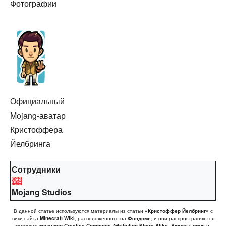
Фотографии
Официальный
Mojang-аватар
Кристоффера
Йелбринга
Сотрудники
Mojang Studios
В данной статье используются материалы из статьи
«Кристоффер Йелбринг»
с
вики-сайта
Minecraft Wiki
, расположенного на
Фэндоме
, и они распространяются
согласно
лицензии Creative Commons Attribution-Share Alike
.
Авторы статьи.