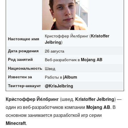
Кристоффер Йелбринг (
Kristoffer
Настоящее имя
)
Jelbring
Дата рождения
26 августа
Род занятий
Веб-разработчик в
Mojang AB
Национальность
Швед
Известен за
Работы в
jAlbum
Твиттер-аккаунт
@KrisJelbring
Кри́стоффер Йе́лбринг
(швед.
Kristoffer Jelbring
) —
один из веб-разработчиков компании
Mojang AB
. В
основном занимается разработкой игр серии
Minecraft
.