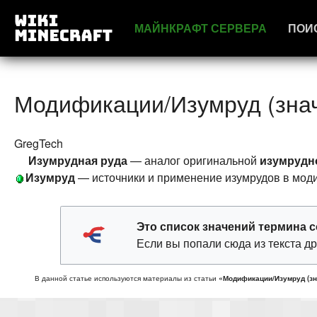
МАЙНКРАФТ СЕРВЕРА
ПОИ
Модификации/Изумруд (зна
GregTech
Изумрудная руда
— аналог оригинальной
изумрудн
Изумруд
— источники и применение изумрудов в мо
Это
список значений термина
с
Если вы попали сюда из текста др
В данной статье используются материалы из статьи
«Модификации/Изумруд (зн