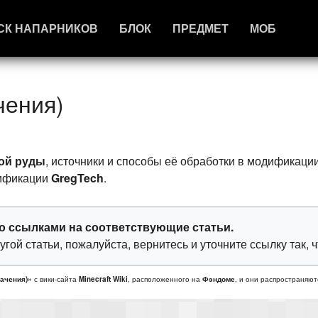
СК НАПАРНИКОВ
БЛОК
ПРЕДМЕТ
МОБ
чения)
ой руды
, источники и способы её обработки в модификаци
дификации
GregTech
.
о ссылками на соответствующие статьи.
угой статьи, пожалуйста, вернитесь и уточните ссылку так,
ачения)»
с вики-сайта
Minecraft Wiki
, расположенного на
Фэндоме
, и они распространяют