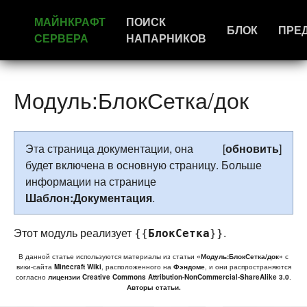
МАЙНКРАФТ
ПОИСК
БЛОК
ПРЕ
СЕРВЕРА
НАПАРНИКОВ
Модуль:БлокСетка/док
Эта страница документации, она
[
обновить
]
будет включена в основную страницу. Больше
информации на странице
Шаблон:Документация
.
Этот модуль реализует
.
{{
БлокСетка
}}
В данной статье используются материалы из статьи
«Модуль:БлокСетка/док»
с
вики-сайта
Minecraft Wiki
, расположенного на
Фэндоме
, и они распространяются
согласно
лицензии Creative Commons Attribution-NonCommercial-ShareAlike 3.0
.
Авторы статьи.