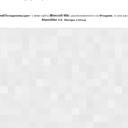
mod/Псевдонимы/док»
с вики-сайта
Minecraft Wiki
, расположенного на
Фэндоме
, и они ра
ShareAlike 3.0
.
Авторы статьи.