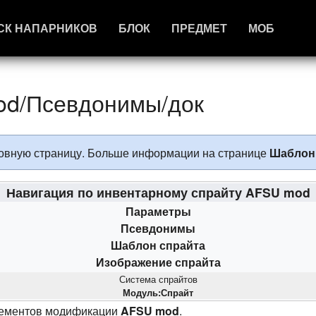
СК НАПАРНИКОВ
БЛОК
ПРЕДМЕТ
МОБ
od/Псевдонимы/док
сновную страницу. Больше информации на странице
Шаблон
Навигация по инвентарному спрайту AFSU mod
Параметры
Псевдонимы
Шаблон спрайта
Изображение спрайта
Система спрайтов
Модуль:Спрайт
лементов модификации
AFSU mod
.