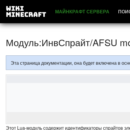
МАЙНКРАФТ СЕРВЕРА
ПОИ
Модуль:ИнвСпрайт/AFSU m
Эта страница документации, она будет включена в о
Этот Lua-модуль содержит идентификаторы спрайтов э