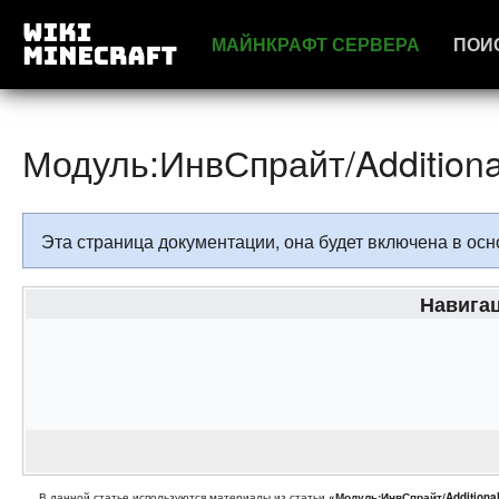
МАЙНКРАФТ СЕРВЕРА
ПОИ
Модуль:ИнвСпрайт/Additional
Эта страница документации, она будет включена в о
Навигац
В данной статье используются материалы из статьи
«Модуль:ИнвСпрайт/Additional 