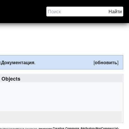
:Документация
.
[
обновить
]
 Objects
распространяются согласно
лицензии Creative Commons Attribution-NonCommercial-