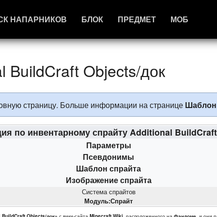
СК НАПАРНИКОВ
БЛОК
ПРЕДМЕТ
МОБ
 BuildCraft Objects/док
сновную страницу. Больше информации на странице
Шаблон
ия по инвентарному спрайту Additional BuildCraft
Параметры
Псевдонимы
Шаблон спрайта
Изображение спрайта
Система спрайтов
Модуль:Спрайт
BuildCraft Objects/док»
с вики-сайта
Minecraft Wiki
, расположенного на
Фэндоме
, и они 