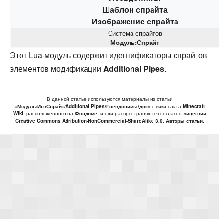
Шаблон спрайта
Изображение спрайта
Система спрайтов
Модуль:Спрайт
Этот Lua-модуль содержит идентификаторы спрайтов
элементов модификации
Additional Pipes
.
В данной статье используются материалы из статьи
«Модуль:ИнвСпрайт/Additional Pipes/Псевдонимы/док»
с вики-сайта
Minecraft
Wiki
, расположенного на
Фэндоме
, и они распространяются согласно
лицензии
Creative Commons Attribution-NonCommercial-ShareAlike 3.0
.
Авторы статьи.