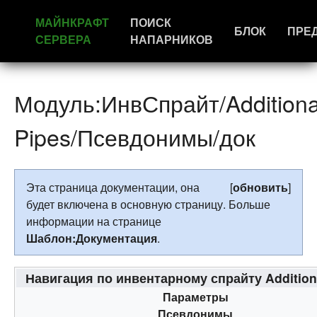
МАЙНКРАФТ
ПОИСК
БЛОК
ПРЕ
СЕРВЕРА
НАПАРНИКОВ
Модуль:ИнвСпрайт/Additiona
Pipes/Псевдонимы/док
Эта страница документации, она
[
обновить
]
будет включена в основную страницу. Больше
информации на странице
Шаблон:Документация
.
Навигация по инвентарному спрайту Addition
Параметры
Псевдонимы