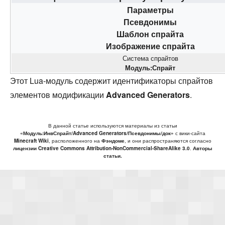
Параметры
Псевдонимы
Шаблон спрайта
Изображение спрайта
Система спрайтов
Модуль:Спрайт
Этот Lua-модуль содержит идентификаторы спрайтов
элементов модификации
Advanced Generators
.
В данной статье используются материалы из статьи
«Модуль:ИнвСпрайт/Advanced Generators/Псевдонимы/док»
с вики-сайта
Minecraft Wiki
, расположенного на
Фэндоме
, и они распространяются согласно
лицензии Creative Commons Attribution-NonCommercial-ShareAlike 3.0
.
Авторы
статьи.