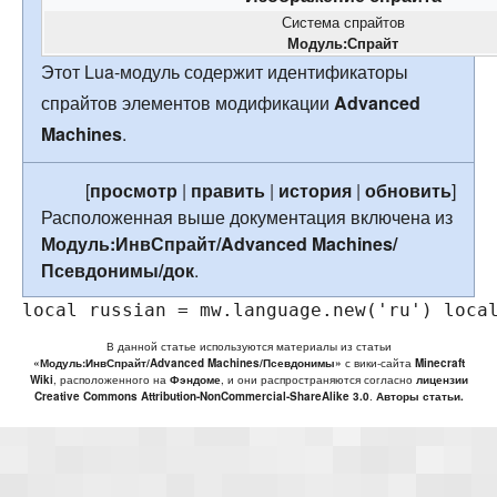
Система спрайтов
Модуль:Спрайт
Этот Lua-модуль содержит идентификаторы
спрайтов элементов модификации
Advanced
Machines
.
[
просмотр
|
править
|
история
|
обновить
]
Расположенная выше документация включена из
Модуль:ИнвСпрайт/Advanced Machines/
Псевдонимы/док
.
local
russian
=
mw
.
language
.
new
(
'ru'
)
loca
В данной статье используются материалы из статьи
«Модуль:ИнвСпрайт/Advanced Machines/Псевдонимы»
с вики-сайта
Minecraft
Wiki
, расположенного на
Фэндоме
, и они распространяются согласно
лицензии
Creative Commons Attribution-NonCommercial-ShareAlike 3.0
.
Авторы статьи.