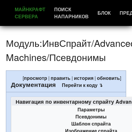
МАЙНКРАФТ
ПОИСК
БЛОК
ПРЕ
СЕРВЕРА
НАПАРНИКОВ
Модуль:ИнвСпрайт/Advance
Machines/Псевдонимы
[
просмотр
|
править
|
история
|
обновить
]
Документация
Перейти к коду ↴
Навигация по инвентарному спрайту Advan
Параметры
Псевдонимы
Шаблон спрайта
Изображение спрайта