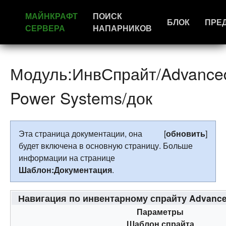
МАЙНКРАФТ
ПОИСК
БЛОК
ПРЕ
СЕРВЕРА
НАПАРНИКОВ
Модуль:ИнвСпрайт/Advance
Power Systems/док
Эта страница документации, она
[
обновить
]
будет включена в основную страницу. Больше
информации на странице
Шаблон:Документация
.
Навигация по инвентарному спрайту Advanc
Параметры
Шаблон спрайта