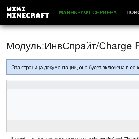
МАЙНКРАФТ СЕРВЕРА
ПОИ
Модуль:ИнвСпрайт/Charge P
Эта страница документации, она будет включена в о
В данной статье используются материалы из статьи
«Модуль:ИнвСпрайт/Charge P