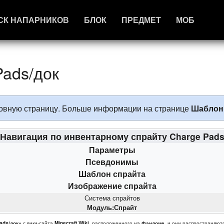
СК НАПАРНИКОВ
БЛОК
ПРЕДМЕТ
МОБ
ads/док
сновную страницу. Больше информации на странице
Шаблон
Навигация по инвентарному спрайту Charge Pad
Параметры
Псевдонимы
Шаблон спрайта
Изображение спрайта
Система спрайтов
Модуль:Спрайт
ads/док»
с вики-сайта
Minecraft Wiki
, расположенного на
Фэндоме
, и они распространяют