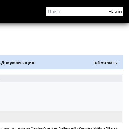
:Документация
.
[
обновить
]
s
ся согласно
лицензии Creative Commons Attribution-NonCommercial-ShareAlike 3.0
.