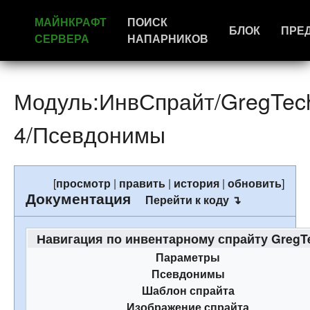
МАЙНКРАФТ
ПОИСК
БЛОК
ПРЕ
СЕРВЕРА
НАПАРНИКОВ
Модуль:ИнвСпрайт/GregTec
4/Псевдонимы
[
просмотр
|
править
|
история
|
обновить
]
Документация
Перейти к коду ↴
Навигация по инвентарному спрайту GregT
Параметры
Псевдонимы
Шаблон спрайта
Изображение спрайта