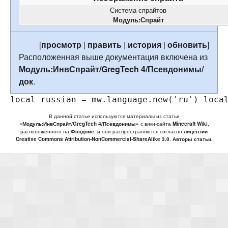
Система спрайтов
Модуль:Спрайт
[
просмотр
|
править
|
история
|
обновить
]
Расположенная выше документация включена из
Модуль:ИнвСпрайт/GregTech 4/Псевдонимы/
док
.
local
russian
=
mw
.
language
.
new
(
'ru'
)
loca
В данной статье используются материалы из статьи
«Модуль:ИнвСпрайт/GregTech 4/Псевдонимы»
с вики-сайта
Minecraft Wiki
,
расположенного на
Фэндоме
, и они распространяются согласно
лицензии
Creative Commons Attribution-NonCommercial-ShareAlike 3.0
.
Авторы статьи.