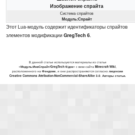
Изображение спрайта
Система спрайтов
Модуль:Спрайт
Этот Lua-модуль содержит идентификаторы спрайтов
элементов модификации
GregTech 6
.
В данной статье используются материалы из статьи
«Модуль:ИнвСпрайт/GregTech 6/док»
с вики-сайта
Minecraft Wiki
,
расположенного на
Фэндоме
, и они распространяются согласно
лицензии
Creative Commons Attribution-NonCommercial-ShareAlike 3.0
.
Авторы статьи.