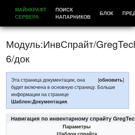
МАЙНКРАФТ
ПОИСК
БЛОК
ПРЕ
СЕРВЕРА
НАПАРНИКОВ
Модуль:ИнвСпрайт/GregTec
6/док
Эта страница документации, она
[
обновить
]
будет включена в основную страницу. Больше
информации на странице
Шаблон:Документация
.
Навигация по инвентарному спрайту GregTec
Параметры
Шаблон спрайта