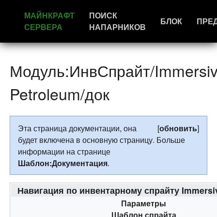
МАЙНКРАФТ
ПОИСК
БЛОК
ПРЕ
СЕРВЕРА
НАПАРНИКОВ
Модуль:ИнвСпрайт/Immersi
Petroleum/док
Эта страница документации, она
[
обновить
]
будет включена в основную страницу. Больше
информации на странице
Шаблон:Документация
.
Навигация по инвентарному спрайту Immersi
Параметры
Шаблон спрайта