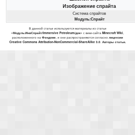
Изображение спрайта
Система спрайтов
Модуль:Спрайт
В данной статье используются материалы из статьи
«Модуль:ИнвСпрайт/Immersive Petroleum/док»
с вики-сайта
Minecraft Wiki
,
расположенного на
Фэндоме
, и они распространяются согласно
лицензии
Creative Commons Attribution-NonCommercial-ShareAlike 3.0
.
Авторы статьи.