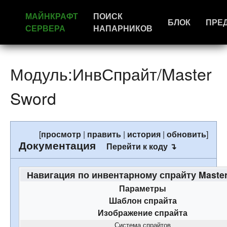
МАЙНКРАФТ
ПОИСК
БЛОК
ПРЕ
СЕРВЕРА
НАПАРНИКОВ
Модуль:ИнвСпрайт/Master
Sword
[
просмотр
|
править
|
история
|
обновить
]
Документация
Перейти к коду ↴
Навигация по инвентарному спрайту Maste
Параметры
Шаблон спрайта
Изображение спрайта
Система спрайтов