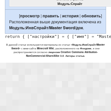
Модуль:Спрайт
[
просмотр
|
править
|
история
|
обновить
]
Расположенная выше документация включена из
Модуль:ИнвСпрайт/Master Sword/док
.
return
{
[
"настройки"
]
=
{
[
"имя"
]
=
"Mast
В данной статье используются материалы из статьи
«Модуль:ИнвСпрайт/Master
Sword»
с вики-сайта
Minecraft Wiki
, расположенного на
Фэндоме
, и они
распространяются согласно
лицензии Creative Commons Attribution-
NonCommercial-ShareAlike 3.0
.
Авторы статьи.