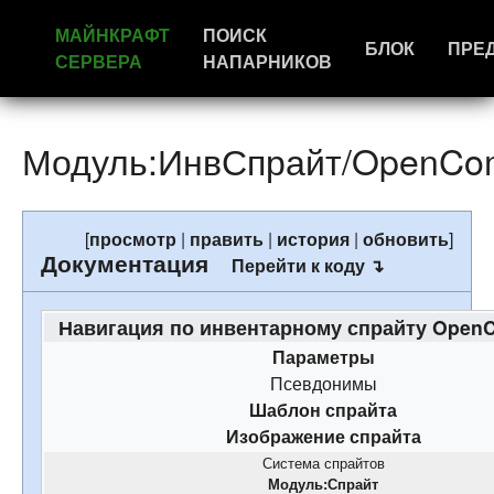
МАЙНКРАФТ
ПОИСК
БЛОК
ПРЕ
СЕРВЕРА
НАПАРНИКОВ
Модуль:ИнвСпрайт/OpenCo
[
просмотр
|
править
|
история
|
обновить
]
Документация
Перейти к коду ↴
Навигация по инвентарному спрайту Open
Параметры
Псевдонимы
Шаблон спрайта
Изображение спрайта
Система спрайтов
Модуль:Спрайт