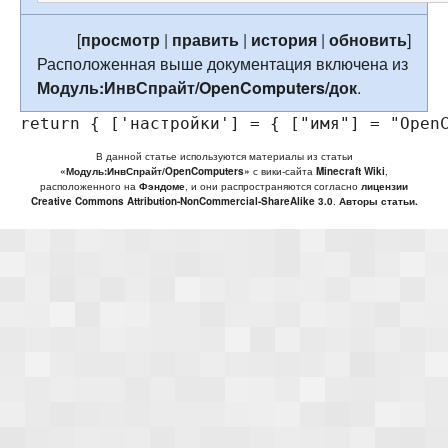
[
просмотр
|
править
|
история
|
обновить
]
Расположенная выше документация включена из
Модуль:ИнвСпрайт/OpenComputers/док
.
return
{
[
'настройки'
]
=
{
[
"имя"
]
=
"Open
В данной статье используются материалы из статьи
«Модуль:ИнвСпрайт/OpenComputers»
с вики-сайта
Minecraft Wiki
,
расположенного на
Фэндоме
, и они распространяются согласно
лицензии
Creative Commons Attribution-NonCommercial-ShareAlike 3.0
.
Авторы статьи.