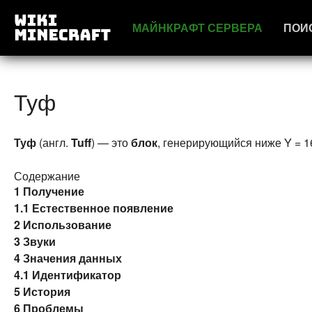
МАЙНКРАФТ СЕРВЕРА
ПОИ
Туф
Туф
(англ.
Tuff
) — это
блок
, генерирующийся ниже Y = 1
Содержание
1
Получение
1.1
Естественное появление
2
Использование
3
Звуки
4
Значения данных
4.1
Идентификатор
5
История
6
Проблемы