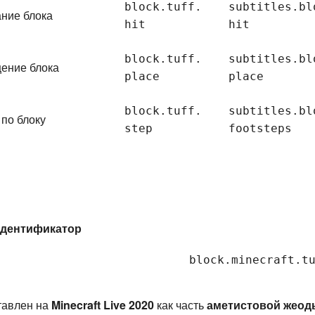
block.
tuff.
subtitles.
bl
ние блока
hit
hit
block.
tuff.
subtitles.
bl
ение блока
place
place
block.
tuff.
subtitles.
bl
по блоку
step
footsteps
дентификатор
block.minecraft.t
тавлен на
Minecraft Live 2020
как часть
аметистовой жеод