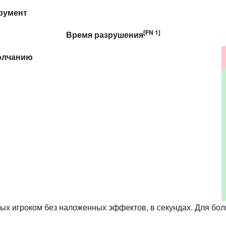
румент
[FN 1]
Время
разрушения
олчанию
ых игроком без наложенных эффектов, в секундах. Для б