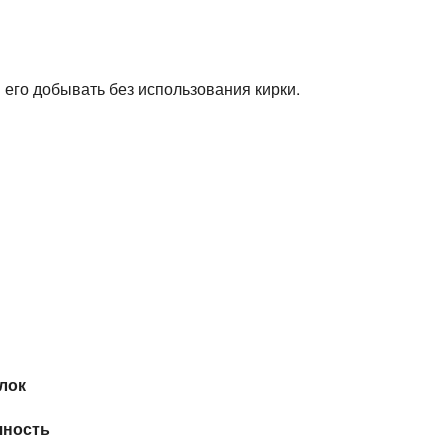
и его добывать без использования кирки.
лок
чность