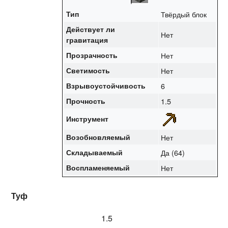
Тип
Твёрдый блок
Действует ли
Нет
гравитация
Прозрачность
Нет
Светимость
Нет
Взрывоустойчивость
6
Прочность
1.5
Инструмент
Возобновляемый
Нет
Складываемый
Да (64)
Воспламеняемый
Нет
Туф
1.5