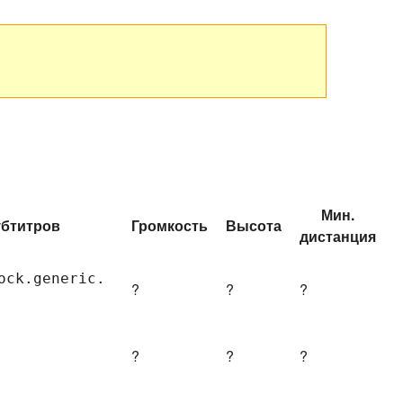
Мин.
убтитров
Громкость
Высота
дистанция
ock.
generic.
?
?
?
?
?
?