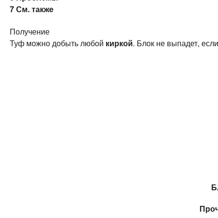
7
См. также
Получение
Туф можно добыть любой
киркой
. Блок не выпадет, есл
Б
Про