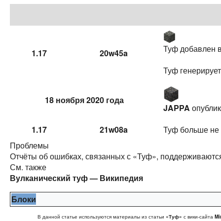
Туф добавлен в
1.17
20w45a
Туф генерирует
18 ноября 2020 года
JAPPA
опублик
1.17
21w08a
Туф больше не 
Проблемы
Отчёты об ошибках, связанных с «Туф», поддерживаютс
См. также
Вулканический туф — Википедия
Блоки
В данной статье используются материалы из статьи
«Туф»
с вики-сайта
Mi