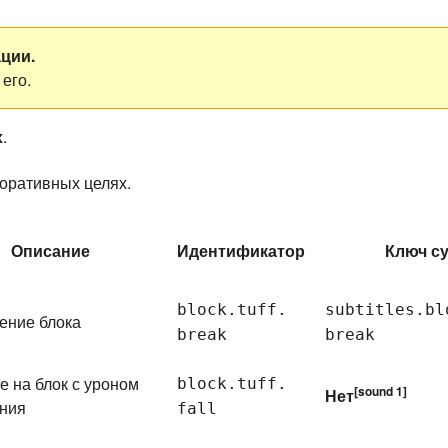
ции.
его.
х
.
оративных целях.
Описание
Идентификатор
Ключ с
block.
tuff.
subtitles.
bl
ение блока
break
break
е на блок с уроном
block.
tuff.
[sound 1]
Нет
ения
fall