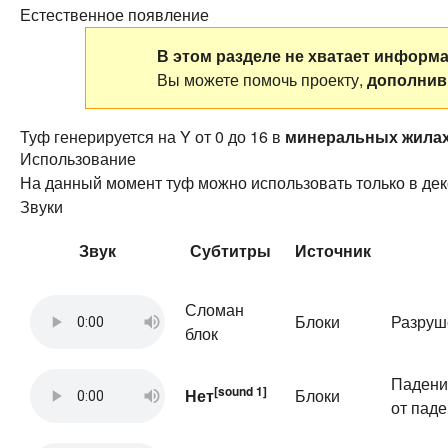
Естественное появление
В этом разделе не хватает информа
Вы можете помочь проекту,
дополнив
Туф генерируется на Y от 0 до 16 в
минеральных жила
Использование
На данный момент туф можно использовать только в дек
Звуки
Звук
Субтитры
Источник
Сломан
Блоки
Разруш
блок
Падени
[sound 1]
Нет
Блоки
от пад