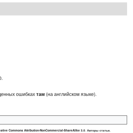
0.
йденных ошибках
там
(на английском языке).
ative Commons Attribution-NonCommercial-ShareAlike 3.0
.
Авторы статьи.