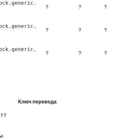
ock.
generic.
?
?
?
ock.
generic.
?
?
?
ock.
generic.
?
?
?
Ключ перевода
uff
ы
.