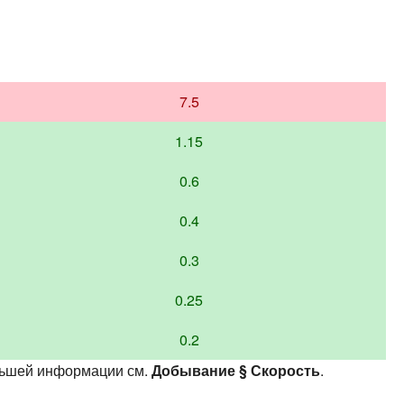
7.5
1.15
0.6
0.4
0.3
0.25
0.2
ольшей информации см.
Добывание § Скорость
.