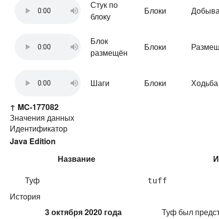
Стук по
Блоки
Добыва
блоку
Блок
Блоки
Размещ
размещён
Шаги
Блоки
Ходьба 
↑
MC-177082
Значения данных
Идентификатор
Java Edition
Название
И
Туф
tuff
История
3 октября 2020 года
Туф был предс