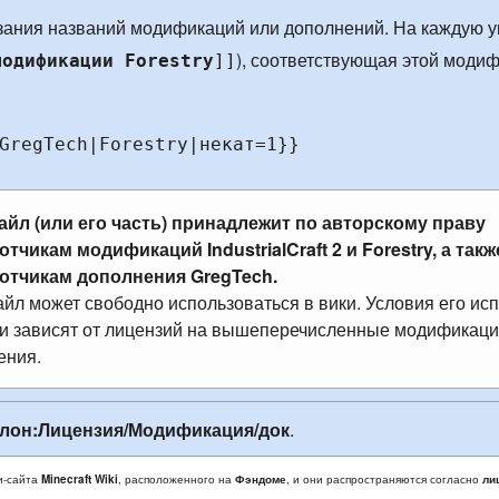
казания названий модификаций или дополнений. На каждую 
), соответствующая этой модиф
модификации Forestry
]]
GregTech|Forestry|некат=1}} 
айл (или его часть) принадлежит по авторскому праву
ботчикам модификаций
IndustrialCraft 2
и
Forestry
, а такж
отчикам дополнения
GregTech
.
йл может свободно использоваться в вики. Условия его ис
ки зависят от лицензий на вышеперечисленные модификаци
ения.
лон:Лицензия/Модификация/док
.
и-сайта
Minecraft Wiki
, расположенного на
Фэндоме
, и они распространяются согласно
ли