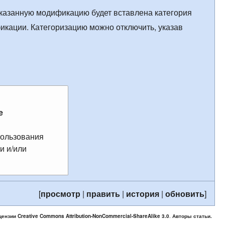
указанную модификацию будет вставлена категория
икации. Категоризацию можно отключить, указав
е
пользования
и и/или
[
просмотр
|
править
|
история
|
обновить
]
цензии Creative Commons Attribution-NonCommercial-ShareAlike 3.0
.
Авторы статьи.