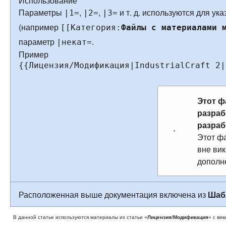
Использование
Параметры
,
,
и т. д. используются для у
|1=
|2=
|3=
(например
[[Категория:
Файлы с материалами 
параметр
.
|некат=
Пример
{{Лицензия/Модификация|IndustrialCraft 2|
Этот ф
разра
разраб
Этот фа
вне ви
дополн
Расположенная выше документация включена из
Шаб
В данной статье используются материалы из статьи
«Лицензия/Модификация»
с вик