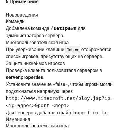
5
Примечания
Нововведения
Команды
Добавлена команда
для
/
setspawn
администраторов сервера.
Многопользовательская игра
При удерживании клавиши
отображается
Tab ↹
список игроков, присутствующих на сервере.
Защита никнеймов игроков
Проверка клиента пользователя сервером в
server.properties
.
Установите значение «false», чтобы игроки могли
подключаться напрямую через
http://www.minecraft.net/play.jsp?ip=
<ip-адрес>&port=<порт>
Для серверов добавлен файл
logged-in.txt
Изменения
Многопользовательская игра