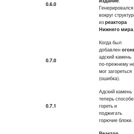
издание
.
0.6.0
Генерировался
вокруг структу
из
реактора
Нижнего мира
Когда был
добавлен
огон
адский камень
0.7.0
по-прежнему н
мог загореться
(ошибка).
Адский камень
теперь способе
0.7.1
гореть и
поджигать
горючие блоки.
Реактор