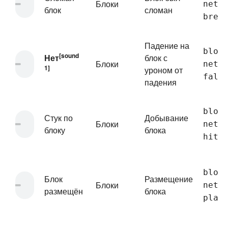
Блоки
neth
блок
сломан
brea
Падение на
bloc
[sound
Нет
блок с
Блоки
neth
1]
уроном от
fall
падения
bloc
Стук по
Добывание
Блоки
neth
блоку
блока
hit
bloc
Блок
Размещение
Блоки
neth
размещён
блока
plac