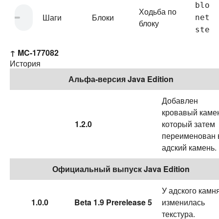
bloc
Ходьба по
Шаги
Блоки
neth
блоку
step
↑
MC-177082
История
Альфа-версия Java Edition
Добавлен
кровавый каме
1.2.0
который затем
переименован 
адский камень.
Официальный выпуск Java Edition
У адского камн
1.0.0
Beta 1.9 Prerelease 5
изменилась
текстура.