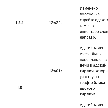
Изменено
положение
спрайта адског
1.3.1
12w22a
камня в
инвентаре сле
направо.
Адский камень
может быть
переплавлен в
печи
в
адский
13w01a
кирпич
, котор
участвует в
крафте
блока
1.5
адского
кирпича
.
Адский камень