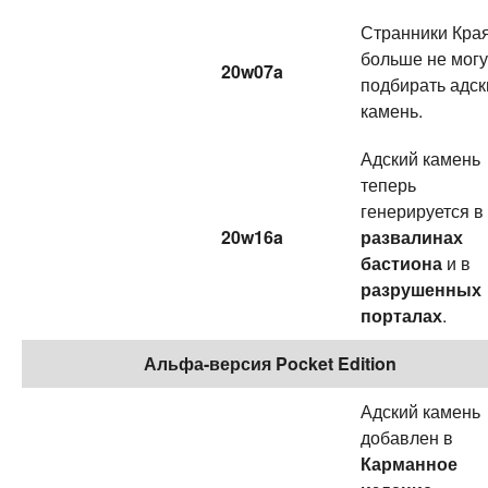
Странники Кра
больше не могу
20w07a
подбирать адск
камень.
Адский камень
теперь
генерируется в
20w16a
развалинах
бастиона
и в
разрушенных
порталах
.
Альфа-версия Pocket Edition
Адский камень
добавлен в
Карманное