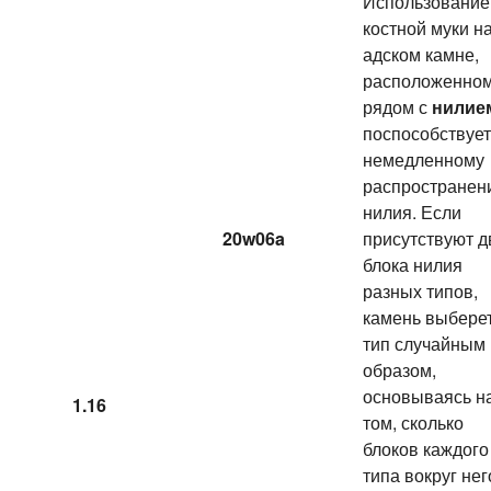
Использование
костной муки н
адском камне,
расположенно
рядом с
нилие
поспособствует
немедленному
распространен
нилия. Если
20w06a
присутствуют д
блока нилия
разных типов,
камень выбере
тип случайным
образом,
основываясь н
1.16
том, сколько
блоков каждого
типа вокруг нег