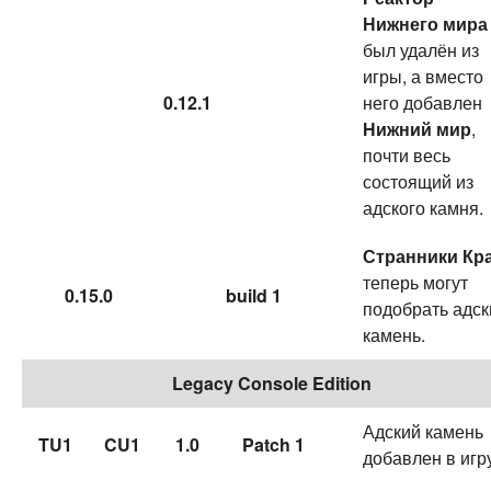
Нижнего мира
был удалён из
игры, а вместо
0.12.1
него добавлен
Нижний мир
,
почти весь
состоящий из
адского камня.
Странники Кр
теперь могут
0.15.0
build 1
подобрать адск
камень.
Legacy Console Edition
Адский камень
TU1
CU1
1.0
Patch 1
добавлен в игр