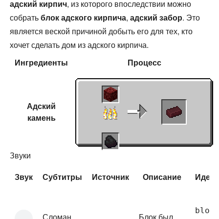
адский кирпич
, из которого впоследствии можно
собрать
блок адского кирпича
,
адский забор
. Это
является веской причиной добыть его для тех, кто
хочет сделать дом из адского кирпича.
Ингредиенты
Процесс
Адский
камень
Звуки
Звук
Субтитры
Источник
Описание
Иден
bloc
Сломан
Блок был