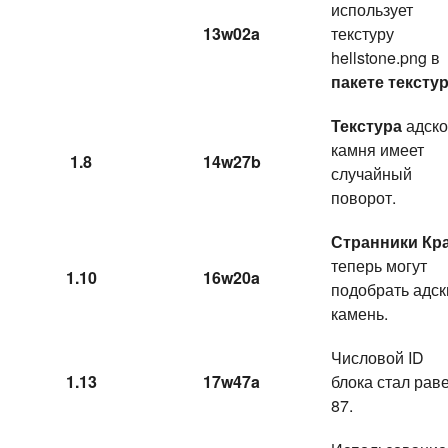
использует
13w02a
текстуру
hellstone.png в
пакете тексту
Текстура
адско
камня имеет
1.8
14w27b
случайный
поворот.
Странники Кр
теперь могут
1.10
16w20a
подобрать адск
камень.
Числовой ID
1.13
17w47a
блока стал рав
87.