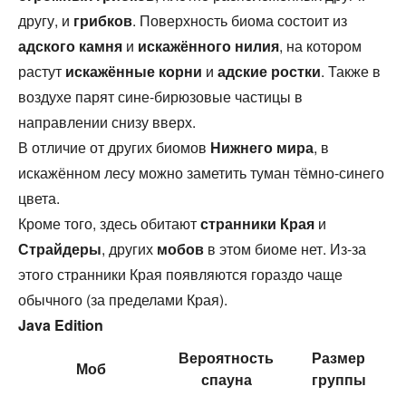
другу, и
грибков
. Поверхность биома состоит из
адского камня
и
искажённого нилия
, на котором
растут
искажённые корни
и
адские ростки
. Также в
воздухе парят сине-бирюзовые частицы в
направлении снизу вверх.
В отличие от других биомов
Нижнего мира
, в
искажённом лесу можно заметить туман тёмно-синего
цвета.
Кроме того, здесь обитают
странники Края
и
Страйдеры
, других
мобов
в этом биоме нет. Из-за
этого странники Края появляются гораздо чаще
обычного (за пределами Края).
Java Edition
Вероятность
Размер
Моб
спауна
группы