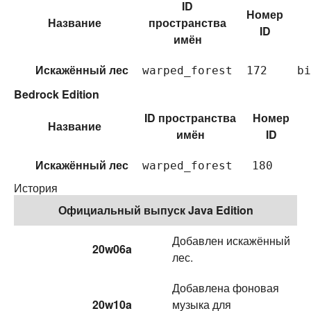
ID
Номер
Название
пространства
ID
имён
Искажённый лес
warped_forest
172
bi
Bedrock Edition
ID пространства
Номер
Название
имён
ID
Искажённый лес
warped_forest
180
История
Официальный выпуск Java Edition
Добавлен искажённый
20w06a
лес.
Добавлена фоновая
20w10a
музыка для