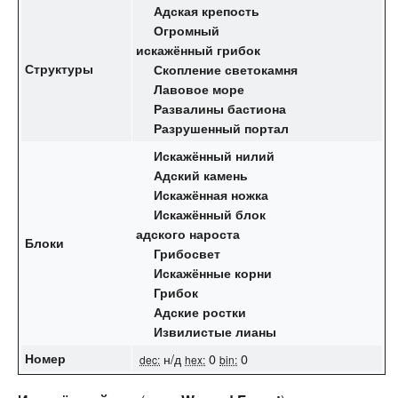
Адская крепость
Огромный
искажённый грибок
Структуры
Скопление светокамня
Лавовое море
Развалины бастиона
Разрушенный портал
Искажённый нилий
Адский камень
Искажённая ножка
Искажённый блок
адского нароста
Блоки
Грибосвет
Искажённые корни
Грибок
Адские ростки
Извилистые лианы
Номер
н/д
0
0
dec:
hex:
bin: