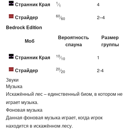
1
Странник Края
⁄
4
1
60
Страйдер
⁄
2–4
60
Bedrock Edition
Вероятность
Размер
Моб
спауна
группы
10
Странник Края
⁄
1
10
20
Страйдер
⁄
2-4
20
Звуки
Музыка
Искажённый лес – единственный биом, в котором не
играет музыка.
Фоновая музыка
Данная фоновая музыка играет, когда игрок
находится в искажённом лесу.