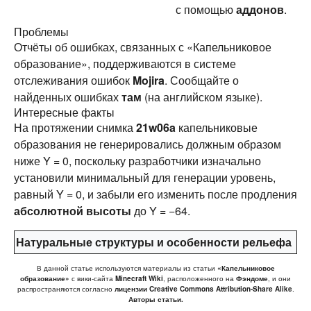
с помощью
аддонов
.
Проблемы
Отчёты об ошибках, связанных с «Капельниковое
образование», поддерживаются в системе
отслеживания ошибок
Mojira
. Сообщайте о
найденных ошибках
там
(на английском языке).
Интересные факты
На протяжении снимка
21w06a
капельниковые
образования не генерировались должным образом
ниже Y = 0, поскольку разработчики изначально
установили минимальный для генерации уровень,
равный Y = 0, и забыли его изменить после продления
абсолютной высоты
до Y = −64.
Натуральные структуры
и
особенности рельефа
В данной статье используются материалы из статьи
«Капельниковое
образование»
с вики-сайта
Minecraft Wiki
, расположенного на
Фэндоме
, и они
распространяются согласно
лицензии Creative Commons Attribution-Share Alike
.
Авторы статьи.