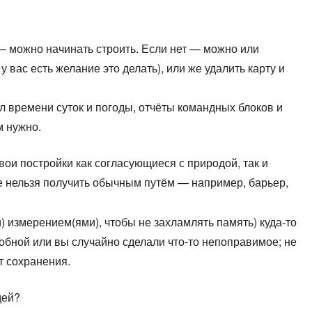
 — можно начинать строить. Если нет — можно или
вас есть желание это делать), или же удалить карту и
л времени суток и погоды, отчёты командных блоков и
м нужно.
ои постройки как согласующиеся с природой, так и
е нельзя получить обычным путём — например, барьер,
) измерением(ями), чтобы не захламлять память) куда-то
собной или вы случайно сделали что-то непоправимое; не
нт сохранения.
дей?