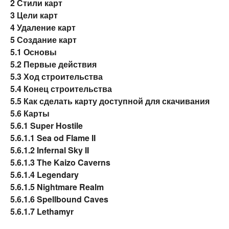
2
Стили карт
3
Цели карт
4
Удаление карт
5
Создание карт
5.1
Основы
5.2
Первые действия
5.3
Ход строительства
5.4
Конец строительства
5.5
Как сделать карту доступной для скачивания
5.6
Карты
5.6.1
Super Hostile
5.6.1.1
Sea od Flame II
5.6.1.2
Infernal Sky II
5.6.1.3
The Kaizo Caverns
5.6.1.4
Legendary
5.6.1.5
Nightmare Realm
5.6.1.6
Spellbound Caves
5.6.1.7
Lethamyr