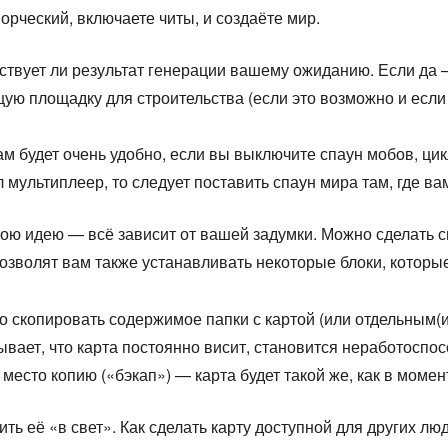
орческий, включаете читы, и создаёте мир.
тствует ли результат генерации вашему ожиданию. Если да
ю площадку для строительства (если это возможно и если у 
м будет очень удобно, если вы выключите спаун мобов, цик
л мультиплеер, то следует поставить спаун мира там, где ва
ою идею — всё зависит от вашей задумки. Можно сделать св
озволят вам также устанавливать некоторые блоки, которы
но скопировать содержимое папки с картой (или отдельным(и
бывает, что карта постоянно висит, становится неработоспо
 место копию («бэкап») — карта будет такой же, как в моме
ть её «в свет». Как сделать карту доступной для других лю