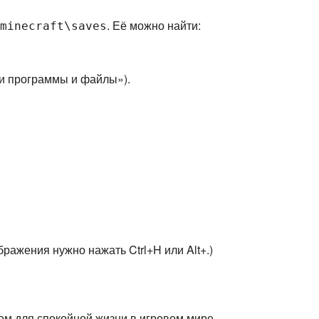
. Её можно найти:
minecraft\saves
ти программы и файлы»).
бражения нужно нажать Ctrl+H или Alt+.)
м для спокойной жизни в игровом мире.