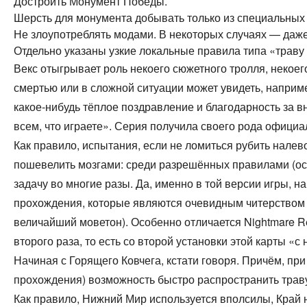
Достроить Монумент Победы.
Шерсть для монумента добывать только из специальных 
Не злоупотреблять модами. В некоторых случаях — даж
Отдельно указаны узкие локальные правила типа «траву 
Векс отыгрывает роль некоего сюжетного тролля, некоег
смертью или в сложной ситуации может увидеть, наприме
какое-нибудь тёплое поздравление и благодарность за в
всем, что играете». Серия получила своего рода офици
Как правило, испытания, если не ломиться рубить налево
пошевелить мозгами: среди разрешённых правилами (ос
задачу во многие разы. Да, именно в той версии игры, 
прохождения, которые являются очевидным читерством п
величайший моветон). Особенно отличается Nightmare Re
второго раза, то есть со второй установки этой карты «с
Начиная с Горящего Ковчега, кстати говоря. Причём, пр
прохождения) возможность быстро распространить траву
Как правило, Нижний Мир используется вполсилы, Край 