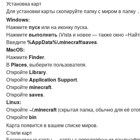
Установка карт
Для установки карты скопируйте папку с миром в папку
.
Windows:
Нажмите
пуск
или на иконку пуска.
Нажмите
выполнить
(Vista и новее — также окно «Най
Введите
%AppData%\.minecraft\saves
.
MacOS:
Нажмите
Finder
.
В
Places
, выберите пользователя.
Откройте
Library
.
Откройте
Application Support
.
Откройте
minecraft
.
Откройте
saves
.
Linux:
Откройте
~/.minecraft
(скрытая папка, обычно для её ото
Откройте
bin
Карта появится в вашем списке миров.
Стили карт
Бесконечные карты — карты с определённым ландшафто