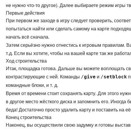
не нужно что-то другое). Далее выбираете режим игры тв
Первые действия
При первом же заходе в игру следует проверить, соотве
попытаться найти или сделать самому на карте подходящу
начать всё сначала.
Затем серьёзно нужно отнестись к игровым правилам. Ва
т.д. Если вы хотите, чтобы на вашей карте так же работа
Ход строительства
Итак, площадка готова. Дальше вы можете воплощать св
контрастирующие с ней. Команды
и
п
/
give
/
setblock
командные блоки, и т. д.
Время от времени стоит сохранять карту. Для этого нуж
в другое место жёсткого диска и запомнить его. Иногда 
беда! Достаточно просто удалить карту и поставить на её
Конец строительства
Наконец, вы осуществили свою задумку и готовы выстави