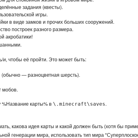
елённые задания (квесты).
ьзовательской игры.
йки в виде замков и прочих больших сооружений.
тво построек разного размера.
ой акробатики!
ешанными.
и, чтобы её пройти. Это может быть:
(обычно — разноцветная шерсть).
т мобов.
ку %Название карты% в
.
\.minecraft\saves
ать, какова идея карты и какой должен быть (хотя бы приме
льной генерации мира, использовать тип мира "Суперплоско