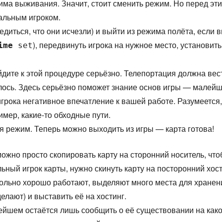
има выживания. Значит, стоит сменить режим. Но перед эт
альным игроком.
диться, что они исчезли) и выйти из режима полёта, если 
), передвинуть игрока на нужное место, установить
ime
set
дите к этой процедуре серьёзно. Телепортация должна вест
лось. Здесь серьёзно поможет знание основ игры — малейша
игрока негативное впечатление к вашей работе. Разумеется
имер, какие-то обходные пути.
я режим. Теперь можно выходить из игры — карта готова!
 можно просто скопировать карту на сторонний носитель, что
ьный игрок карты, нужно скинуть карту на посторонний хост
 довольно хорошо работают, выделяют много места для хранен
 делают) и выставить её на хостинг.
ьнейшем остаётся лишь сообщить о её существовании на како