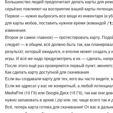
Большинство людей предпочитает делать карты для реж
серьёзно повлияют на восприятие вашей карты потенци
Первое — нужно выбросить все вещи из инвентаря (и убе
для карты мобов, поставить нужное время (командой
/
t
изменения.
Второе (и самое главное) — протестировать карту. Подой
следует — в общем, всё должно быть так, как планирова
результат, который ожидался, и вполне может создать у 
игры. И всё же надо предусмотреть и их — сделать, напр
После этого ещё раз проверяется первый пункт, меняетс
Как сделать карту доступной для скачивания
Если вы создавали карту для тех, кого вы часто видите,
Если же адресат у вас не конкретный, а любой потенциал
MediaFire (10 Гб) или Google.Диск (15 Гб), так как они
нужно запаковать в архив (.zip или .rar, чаще всего так и
Всё, теперь карта готова для скачивания! От вас в дал