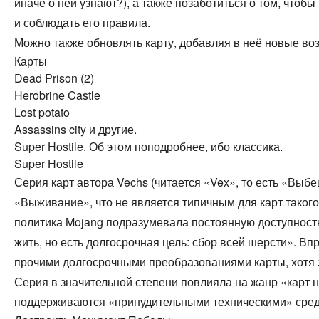
иначе о ней узнают?), а также позаботиться о том, чтоб
и соблюдать его правила.
Можно также обновлять карту, добавляя в неё новые воз
Карты
Dead Prison (2)
Herobrine Castle
Lost potato
Assassins city и другие.
Super Hostile. Об этом поподробнее, ибо классика.
Super Hostile
Серия карт автора Vechs (читается «Vex», то есть «Выб
«Выживание», что не является типичным для карт таког
политика Mojang подразумевала постоянную доступность 
жить, но есть долгосрочная цель: сбор всей шерсти». В
прочими долгосрочными преобразованиями карты, хотя э
Серия в значительной степени повлияла на жанр «карт 
поддерживаются «принудительными техническими» сред