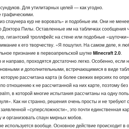
сундуков. Для утилитарных целей — как угодно.
е графическими.
из спаунера кур не воровать» и подобные им. Они не менее
о Доктора Пилы. Оставленные им на табличках сообщения ч
р, гигантский троллфейс на стене или подобные «шуточки»
нимание к его творчеству. «Я пошутил. На самом деле, я лю
альное признание в первоапрельской шутке
Minecraft 2.0
.
 и направо, проходятся достаточно легко. Особенно, если н
новными и дополнительными, встречающимися в виде таблич
на которую рассчитана карта (в более свежих версиях по о
о отношению к не рассчитанной на них карте, поэтому без 
alm, в которой многие испытания рассчитаны на одну попы
 нуля». Как ни странно, решения очень просты и не требуют 
и заявленной «суперсложности», это почти единственная к
 и организовать спаун мирных мобов.
не используется вообще. Основное действие происходит в