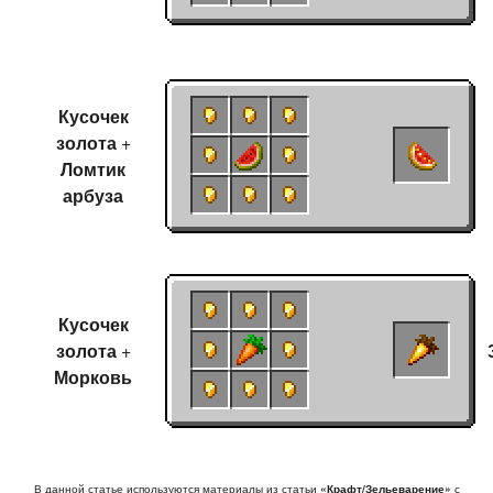
Кусочек
золота
+
Ломтик
арбуза
Кусочек
золота
+
Морковь
В данной статье используются материалы из статьи
«Крафт/Зельеварение»
с