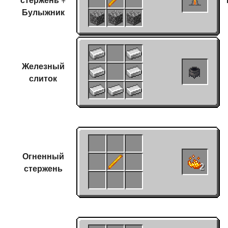
Булыжник
Железный
слиток
Огненный
стержень
2