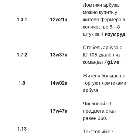
Ломтики арбуза
можно купить у
1.3.1
12w21a
жителя-фермера в
количестве 5—8
штук за 1
изумруд
.
Стебель арбуза с
1.7.2
13w37a
ID 105 удалён из
команды
.
/
give
Жители больше не
1.8
14w02a
торгуют ломтиками
арбуза.
Числовой ID
17w47a
предмета стал
равен 360.
1.13
Текстовый ID