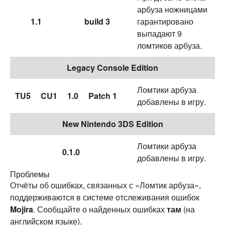
арбуза ножницами
1.1
build 3
гарантировано
выпадают 9
ломтиков арбуза.
Legacy Console Edition
Ломтики арбуза
TU5
CU1
1.0
Patch 1
добавлены в игру.
New Nintendo 3DS Edition
Ломтики арбуза
0.1.0
добавлены в игру.
Проблемы
Отчёты об ошибках, связанных с «Ломтик арбуза»,
поддерживаются в системе отслеживания ошибок
Mojira
. Сообщайте о найденных ошибках
там
(на
английском языке).