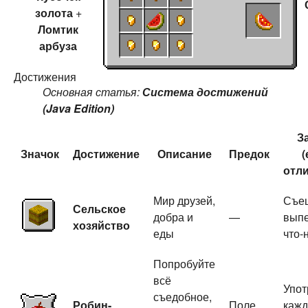
золота
+
Ломтик
арбуза
Достижения
Основная статья:
Система достижений
(Java Edition)
З
Значок
Достижение
Описание
Предок
(
отли
Мир друзей,
Съеш
Сельское
добра и
—
вып
хозяйство
еды
что-
Попробуйте
всё
Упот
съедобное,
Робин-
Поле
кажд