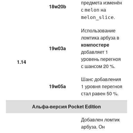
предмета изменён
18w20b
с
на
melon
.
melon_slice
Использование
ломтика арбуза в
компостере
19w03a
добавляет 1
уровень перегноя
1.14
с шансом 20 %.
Шанс добавления
19w05a
1 уровня перегноя
стал равен 50 %.
Альфа-версия Pocket Edition
Добавлен ломтик
арбуза. Он