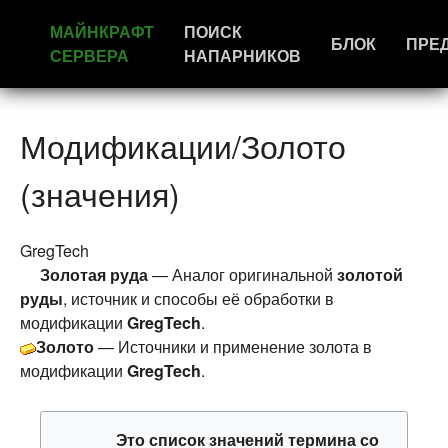
МАЙНКРАФТ
ПОИСК
БЛОК
ПРЕ
СЕРВЕРА
НАПАРНИКОВ
Модификации/Золото
(значения)
GregTech
Золотая руда
— Аналог оригинальной
золотой
руды
, источник и способы её обработки в
модификации
GregTech
.
Золото
— Источники и применение золота в
модификации
GregTech
.
Это
список значений термина
со