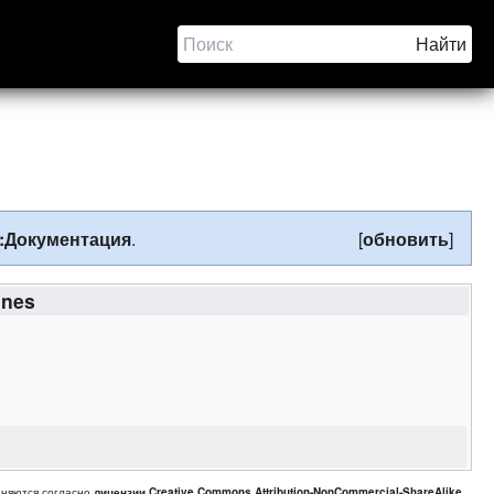
:Документация
.
[
обновить
]
ines
аняются согласно
лицензии Creative Commons Attribution-NonCommercial-ShareAlike