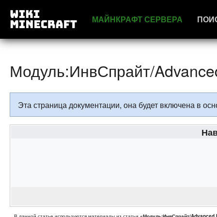
МАЙНКРАФТ СЕРВЕРА
ПОИ
Модуль:ИнвСпрайт/Advanced
Эта страница документации, она будет включена в о
Нав
В данной статье используются материалы из статьи
«Модуль:ИнвСпрайт/Advanced 