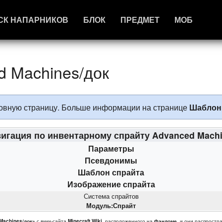
СК НАПАРНИКОВ
БЛОК
ПРЕДМЕТ
МОБ
 Machines/док
сновную страницу. Больше информации на странице
Шаблон
игация по инвентарному спрайту Advanced Mach
Параметры
Псевдонимы
Шаблон спрайта
Изображение спрайта
Система спрайтов
Модуль:Спрайт
Machines/док»
с вики-сайта
Minecraft Wiki
, расположенного на
Фэндоме
, и они распростр