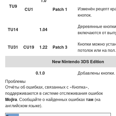
1.0
TU9
Изменён рецепт кр
CU1
Patch 1
кнопок.
Деревянные кнопки
TU14
1.04
включаются от вып
Кнопки можно уста
TU31
CU19
1.22
Patch 3
потолок или на пол.
New Nintendo 3DS Edition
0.1.0
Добавлены кнопки.
Проблемы
Отчёты об ошибках, связанных с «Кнопка»,
поддерживаются в системе отслеживания ошибок
Mojira
. Сообщайте о найденных ошибках
там
(на
английском языке).