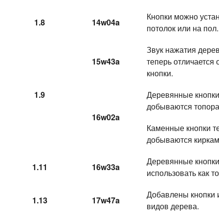
Кнопки можно уста
1.8
14w04a
потолок или на пол.
Звук нажатия дере
15w43a
теперь отличается 
кнопки.
1.9
Деревянные кнопки
добываются топора
16w02a
Каменные кнопки т
добываются киркам
Деревянные кнопки
1.11
16w33a
использовать как т
Добавлены кнопки 
1.13
17w47a
видов дерева.