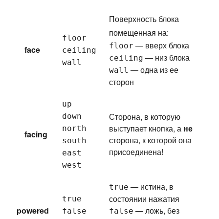
Поверхность блока
помещенная на:
floor
— вверх блока
floor
face
ceiling
— низ блока
ceiling
wall
— одна из ее
wall
сторон
up
Сторона, в которую
down
выступает кнопка, а
не
north
facing
сторона, к которой она
south
присоединена!
east
west
— истина, в
true
состоянии нажатия
true
powered
— ложь, без
false
false