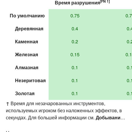
[FN 1]
Время
разрушения
По умолчанию
0.75
0.
Деревянная
0.4
0.
Каменная
0.2
0.
Железная
0.15
0.
Алмазная
0.1
0.
Незеритовая
0.1
0.
Золотая
0.1
0.
↑
Время для незачарованных инструментов,
используемых игроком без наложенных эффектов, в
секундах. Для большей информации см.
Добывание
§ Скорость
.