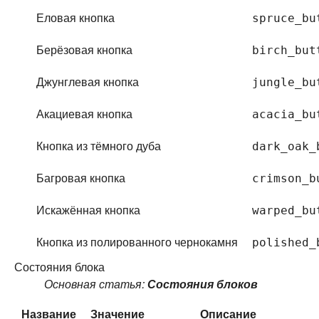
Еловая кнопка
spruce_bu
Берёзовая кнопка
birch_but
Джунглевая кнопка
jungle_bu
Акациевая кнопка
acacia_bu
Кнопка из тёмного дуба
dark_oak_
Багровая кнопка
crimson_b
Искажённая кнопка
warped_bu
Кнопка из полированного чернокамня
polished_
Состояния блока
Основная статья:
Состояния блоков
Название
Значение
Описание