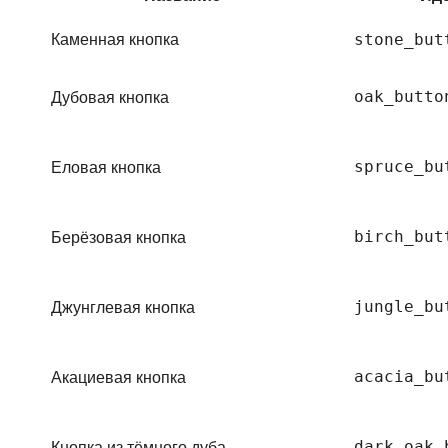
Каменная кнопка
stone_but
Дубовая кнопка
oak_butto
Еловая кнопка
spruce_bu
Берёзовая кнопка
birch_but
Джунглевая кнопка
jungle_bu
Акациевая кнопка
acacia_bu
Кнопка из тёмного дуба
dark_oak_