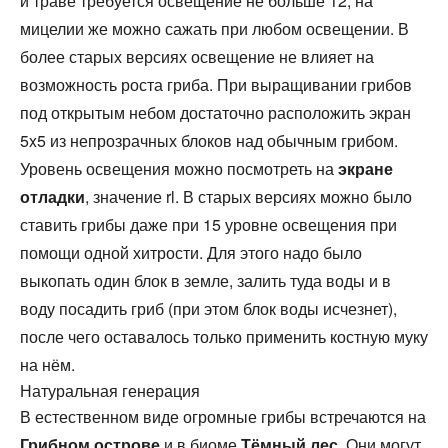
и траве требуется освещение не больше 12, на
мицелии же можно сажать при любом освещении. В
более старых версиях освещение не влияет на
возможность роста гриба. При выращивании грибов
под открытым небом достаточно расположить экран
5x5 из непрозрачных блоков над обычным грибом.
Уровень освещения можно посмотреть на
экране
отладки
, значение rl. В старых версиях можно было
ставить грибы даже при 15 уровне освещения при
помощи одной хитрости. Для этого надо было
выкопать один блок в земле, залить туда воды и в
воду посадить гриб (при этом блок воды исчезнет),
после чего оставалось только применить костную муку
на нём.
Натуральная генерация
В естественном виде огромные грибы встречаются на
Грибном острове
и в биоме
Тёмный лес
. Они могут