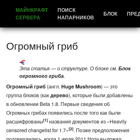
МАЙНКРАФТ
ПОИСК
БЛОК
ПРЕ
СЕРВЕРА
НАПАРНИКОВ
Огромный гриб
Эта статья — о структуре. О блоке см.
Блок
огромного гриба
.
Огромный гриб
(англ.
Huge Mushroom
) — это
группа блоков (как
дерево
), которые были добавлены
в обновлении Beta 1.8. Первые сведения об
Огромных грибах появились после того как были
[1]
расшифрованы
названия документов из «Heavily
[2]
censored changelist for 1.7»
. Позже предположения
подтвердились, когда 1 июля 2011 Нотч выложил