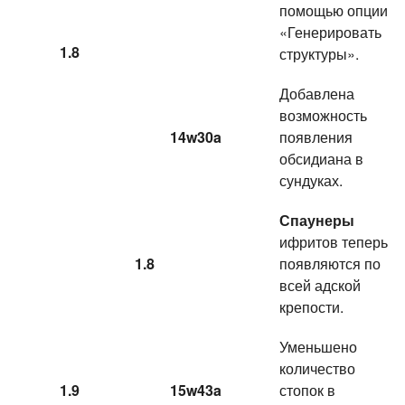
помощью опции
«Генерировать
1.8
структуры».
Добавлена
возможность
14w30a
появления
обсидиана в
сундуках.
Спаунеры
ифритов теперь
1.8
появляются по
всей адской
крепости.
Уменьшено
количество
1.9
15w43a
стопок в