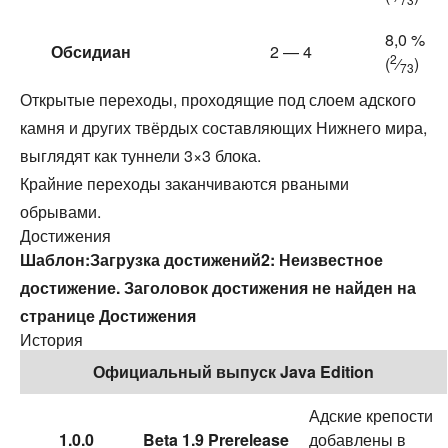
8,0 %
Обсидиан
2 — 4
2
(
⁄
)
73
Открытые переходы, проходящие под слоем адского
камня и других твёрдых составляющих Нижнего мира,
выглядят как туннели 3×3 блока.
Крайние переходы заканчиваются рваными
обрывами.
Достижения
Шаблон:Загрузка достижений2
: Неизвестное
достижение. Заголовок достижения не найден на
странице
Достижения
История
Официальный выпуск Java Edition
Адские крепости
1.0.0
Beta 1.9 Prerelease
добавлены в