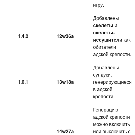
игру.
Добавлены
скелеты
и
скелеты-
1.4.2
12w36a
иссушители
как
обитатели
адской крепости.
Добавлены
сундуки,
1.6.1
13w18a
генерирующиеся
в адской
крепости.
Генерацию
адской крепости
можно включить
14w27a
или выключить с