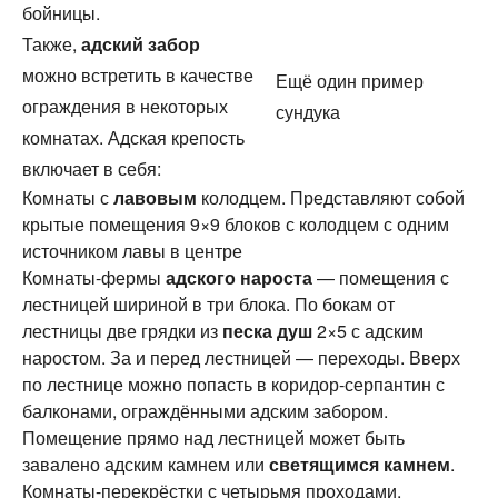
бойницы.
Также,
адский забор
можно встретить в качестве
Ещё один пример
ограждения в некоторых
сундука
комнатах. Адская крепость
включает в себя:
Комнаты с
лавовым
колодцем. Представляют собой
крытые помещения 9×9 блоков с колодцем с одним
источником лавы в центре
Комнаты-фермы
адского нароста
— помещения с
лестницей шириной в три блока. По бокам от
лестницы две грядки из
песка душ
2×5 с адским
наростом. За и перед лестницей — переходы. Вверх
по лестнице можно попасть в коридор-серпантин с
балконами, ограждёнными адским забором.
Помещение прямо над лестницей может быть
завалено адским камнем или
светящимся камнем
.
Комнаты-перекрёстки с четырьмя проходами.