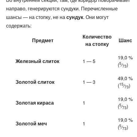
направо, генерируются сундуки. Перечисленные
шансы — на стопку, не на
сундук
. Они могут
содержать:
Количество
Предмет
Шанс
на стопку
19,0 %
Железный слиток
1 — 5
5
(
⁄
)
73
49,0 %
Золотой слиток
1 — 3
15
(
⁄
)
73
19,0 %
Золотая кираса
1
5
(
⁄
)
73
19,0 %
Золотой меч
1
5
(
⁄
)
73