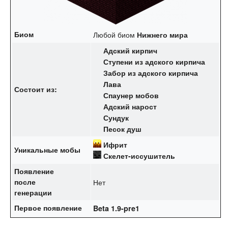
Биом
Любой биом
Нижнего мира
Адский кирпич
Ступени из адского кирпича
Забор из адского кирпича
Лава
Состоит из:
Спаунер мобов
Адский нарост
Сундук
Песок душ
Ифрит
Уникальные мобы
Скелет-иссушитель
Появление
после
Нет
генерации
Первое появление
Beta 1.9-pre1