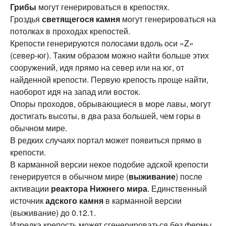
Грибы
могут генерироваться в крепостях.
Гроздья
светящегося камня
могут генерироваться на
потолках в проходах крепостей.
Крепости генерируются полосами вдоль оси «Z»
(север-юг). Таким образом можно найти больше этих
сооружений, идя прямо на север или на юг, от
найденной крепости. Первую крепость проще найти,
наоборот идя на запад или восток.
Опоры проходов, обрывающиеся в море лавы, могут
достигать высоты, в два раза большей, чем горы в
обычном мире.
В редких случаях портал может появиться прямо в
крепости.
В карманной версии некое подобие адской крепости
генерируется в обычном мире (
выживание
) после
активации
реактора Нижнего мира
. Единственный
источник
адского камня
в карманной версии
(выживание) до 0.12.1.
Изредка крепость может сгенерироваться без фермы