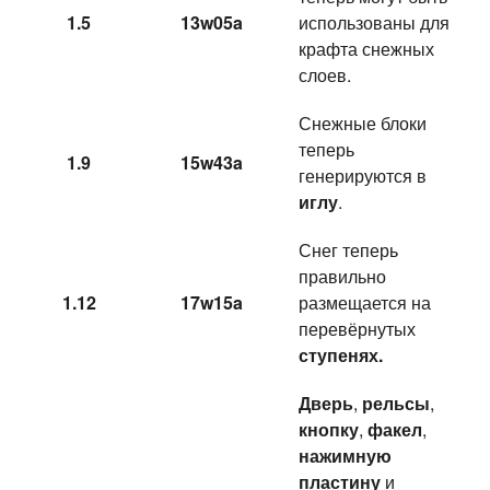
1.5
13w05a
использованы для
крафта снежных
слоев.
Снежные блоки
теперь
1.9
15w43a
генерируются в
иглу
.
Снег теперь
правильно
1.12
17w15a
размещается на
перевёрнутых
ступенях.
Дверь
,
рельсы
,
кнопку
,
факел
,
нажимную
пластину
и