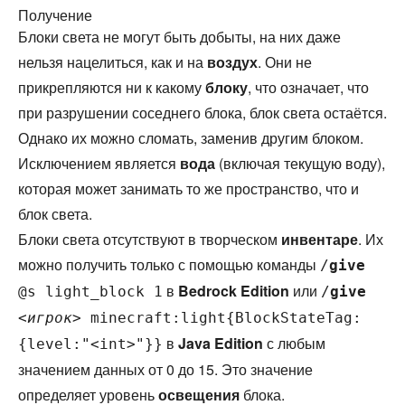
Получение
Блоки света не могут быть добыты, на них даже
нельзя нацелиться, как и на
воздух
. Они не
прикрепляются ни к какому
блоку
, что означает, что
при разрушении соседнего блока, блок света остаётся.
Однако их можно сломать, заменив другим блоком.
Исключением является
вода
(включая текущую воду),
которая может занимать то же пространство, что и
блок света.
Блоки света отсутствуют в творческом
инвентаре
. Их
можно получить только с помощью команды
/
give
в
Bedrock Edition
или
@s light_block 1
/
give
<
игрок
> minecraft:light{BlockStateTag:
в
Java Edition
с любым
{level:"<int>"}}
значением данных от 0 до 15. Это значение
определяет уровень
освещения
блока.