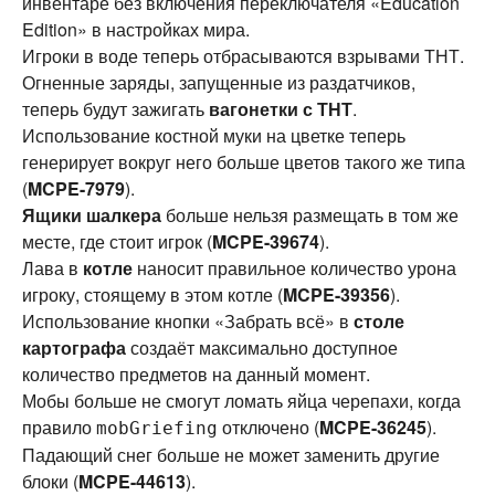
инвентаре без включения переключателя «Education
Edition» в настройках мира.
Игроки в воде теперь отбрасываются взрывами ТНТ.
Огненные заряды, запущенные из раздатчиков,
теперь будут зажигать
вагонетки с ТНТ
.
Использование костной муки на цветке теперь
генерирует вокруг него больше цветов такого же типа
(
MCPE-7979
).
Ящики шалкера
больше нельзя размещать в том же
месте, где стоит игрок (
MCPE-39674
).
Лава в
котле
наносит правильное количество урона
игроку, стоящему в этом котле (
MCPE-39356
).
Использование кнопки «Забрать всё» в
столе
картографа
создаёт максимально доступное
количество предметов на данный момент.
Мобы больше не смогут ломать яйца черепахи, когда
правило
отключено (
MCPE-36245
).
mobGriefing
Падающий снег больше не может заменить другие
блоки (
MCPE-44613
).