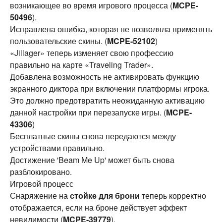
возникающее во время игрового процесса (
MCPE-
50496
).
Исправлена ошибка, которая не позволяла применять
пользовательские скины. (
MCPE-52102
)
«Jillager» теперь изменяет свою профессию
правильно на карте «Traveling Trader».
Добавлена возможность не активировать функцию
экранного диктора при включении платформы игрока.
Это должно предотвратить неожиданную активацию
данной настройки при перезапуске игры. (
MCPE-
43306
)
Бесплатные скины снова передаются между
устройствами правильно.
Достижение 'Beam Me Up' может быть снова
разблокировано.
Игровой процесс
Снаряжение на
стойке для брони
теперь корректно
отображается, если на броне действует эффект
невидимости (
MCPE-39779
).