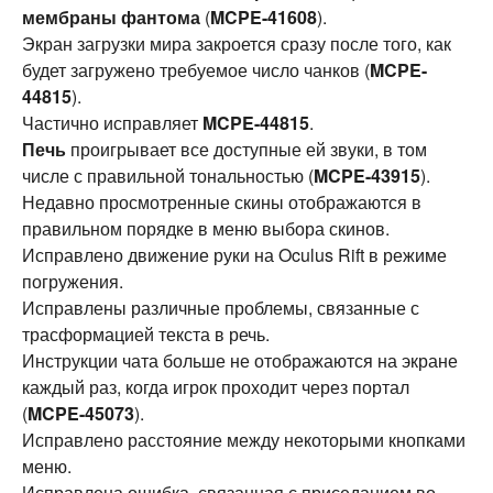
мембраны фантома
(
MCPE-41608
).
Экран загрузки мира закроется сразу после того, как
будет загружено требуемое число чанков (
MCPE-
44815
).
Частично исправляет
MCPE-44815
.
Печь
проигрывает все доступные ей звуки, в том
числе с правильной тональностью (
MCPE-43915
).
Недавно просмотренные скины отображаются в
правильном порядке в меню выбора скинов.
Исправлено движение руки на Oculus Rift в режиме
погружения.
Исправлены различные проблемы, связанные с
трасформацией текста в речь.
Инструкции чата больше не отображаются на экране
каждый раз, когда игрок проходит через портал
(
MCPE-45073
).
Исправлено расстояние между некоторыми кнопками
меню.
Исправлена ​​ошибка, связанная с приседанием во