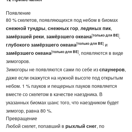
Появление
80 % скелетов, появляющихся под небом в биомах
снежной тундры
,
снежных гор
,
ледяных пик
,
[
только для
BE
]
замёрзшей реки
,
замёрзшего океана
,
[
только для
BE
]
глубокого замёрзшего океана
и
[
только для
BE
]
замёрзшего океана
, появляются в виде
зимогоров.
Зимогоры не появляются сами по себе из
спаунеров
,
даже если окажутся на нужной высоте под открытым
небом. 1 % пауков и пещерных пауков появляется
вместе со скелетом в качестве наездника. В
указанных биомах шанс того, что наездником будет
зимогор, равна 80 %.
Превращение
Любой скелет, попавший в
рыхлый снег
, по