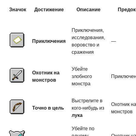
Значок
Достижение
Описание
Предок
Приключения,
исследования,
Приключения
—
воровство и
сражения
Убейте
Охотник на
злобного
Приключе
монстров
монстра
Выстрелите в
Охотник н
Точно в цель
кого-нибудь из
монстров
лука
Убейте по
одному
Охотник н