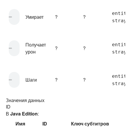
entity
Умирает
?
?
stray.
Получает
entity
?
?
урон
stray.
entity
Шаги
?
?
stray.
Значения данных
ID
В
Java Edition
:
Имя
ID
Ключ субтитров