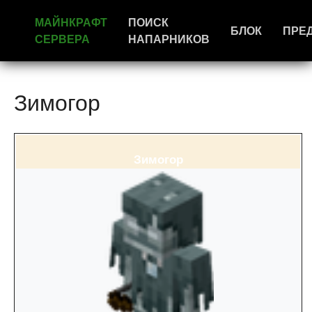
МАЙНКРАФТ
ПОИСК
БЛОК
ПРЕ
СЕРВЕРА
НАПАРНИКОВ
Зимогор
Зимогор