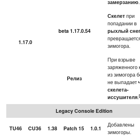
замерзанию
.
Скелет
при
попадании в
beta 1.17.0.54
рыхлый сне
превращается
1.17.0
зимогора.
При взрыве
заряженного 
из зимогора 
Релиз
не выпадает
скелета-
иссушителя
.
Legacy Console Edition
Добавлены
TU46
CU36
1.38
Patch 15
1.0.1
зимогоры.