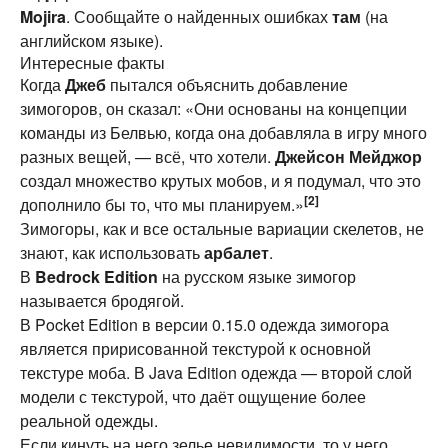
Mojira
. Сообщайте о найденных ошибках
там
(на
английском языке).
Интересные факты
Когда
Джеб
пытался объяснить добавление
зимогоров, он сказал: «Они основаны на концепции
команды из Белвью, когда она добавляла в игру много
разных вещей, — всё, что хотели.
Джейсон Мейджор
создал множество крутых мобов, и я подумал, что это
[2]
дополнило бы то, что мы планируем.»
Зимогоры, как и все остальные вариации скелетов, не
знают, как использовать
арбалет
.
В
Bedrock Edition
на русском языке зимогор
называется бродягой.
В Pocket Edition в версии 0.15.0 одежда зимогора
является пририсованной текстурой к основной
текстуре моба. В Java Edition одежда — второй слой
модели с текстурой, что даёт ощущение более
реальной одежды.
Если кинуть на него зелье невидимости, то у него