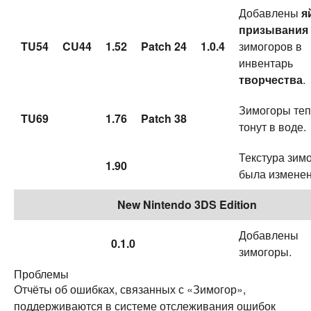
Добавлены
я
призывания
TU54
CU44
1.52
Patch 24
1.0.4
зимогоров в
инвентарь
творчества
.
Зимогоры теп
TU69
1.76
Patch 38
тонут в воде.
Текстура зим
1.90
была изменен
New Nintendo 3DS Edition
Добавлены
0.1.0
зимогоры.
Проблемы
Отчёты об ошибках, связанных с «Зимогор»,
поддерживаются в системе отслеживания ошибок