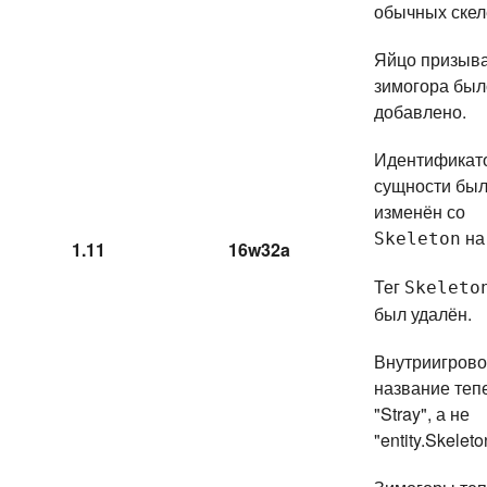
обычных скел
Яйцо призыв
зимогора был
добавлено.
Идентификат
сущности бы
изменён со
н
Skeleton
1.11
16w32a
Тег
Skeleto
был удалён.
Внутриигров
название теп
"Stray", а не
"entity.Skelet