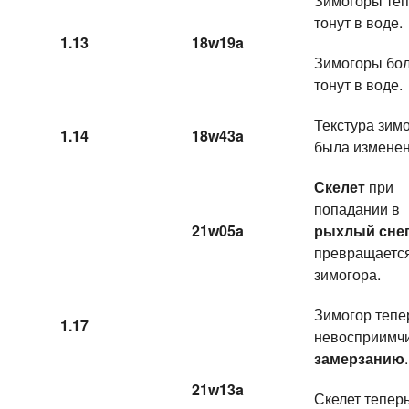
Зимогоры теп
тонут в воде.
1.13
18w19a
Зимогоры бо
тонут в воде.
Текстура зим
1.14
18w43a
была изменен
Скелет
при
попадании в
21w05a
рыхлый сне
превращается
зимогора.
Зимогор тепе
1.17
невосприимчи
замерзанию
.
21w13a
Скелет тепер