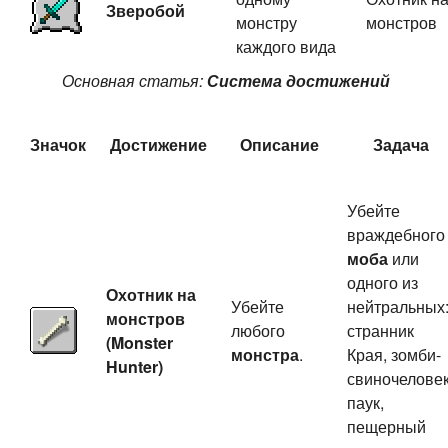
Зверобой
монстру
монстров
каждого вида
Основная статья:
Система достижений
Значок
Достижение
Описание
Задача
Убейте
враждебного
моба
или
одного из
Охотник на
Убейте
нейтральных
монстров
любого
странник
(Monster
монстра
.
Края, зомби-
Hunter)
свиночеловек
паук,
пещерный