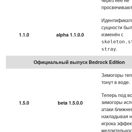
через неё не
просвечивают
Идентификат
сущности бы
изменён с
1.1.0
alpha 1.1.0.0
skeleton.s
.
stray
Официальный выпуск Bedrock Edition
Зимогоры теп
тонут в воде.
Теперь под в
зимогоры исп
1.5.0
beta 1.5.0.0
атаки ближнег
накладывая 
игрока эффек
медлительнос