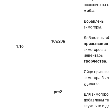
похожего на с
моба
.
Добавлены
зимогоры.
Добавлены
я
16w20a
призывания
1.10
зимогоров в
инвентарь
творчества
.
Яйцо призыв
зимогора был
удалено.
pre2
Для зимогоро
добавлены те
звуки, что и д