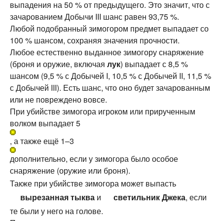
выпадения на 50 % от предыдущего. Это значит, что с
зачарованием Добычи III шанс равен 93,75 %.
Любой подобранный зимогором предмет выпадает со
100 % шансом, сохраняя значения прочности.
Любое естественно выданное зимогору снаряжение
(броня и оружие, включая
лук
) выпадает с 8,5 %
шансом (9,5 % с Добычей I, 10,5 % с Добычей II, 11,5 %
с Добычей III). Есть шанс, что оно будет зачарованным
или не повреждено вовсе.
При убийстве зимогора игроком или прирученным
волком выпадает 5
, а также ещё 1–3
дополнительно, если у зимогора было особое
снаряжение (оружие или броня).
Также при убийстве зимогора может выпасть
вырезанная тыква
и
светильник Джека
, если
те были у него на голове.