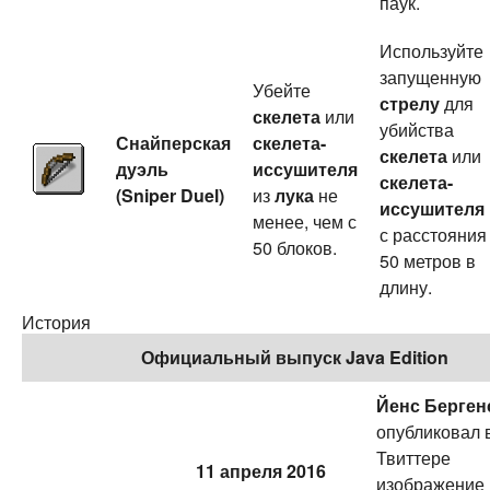
паук.
Используйте
запущенную
Убейте
стрелу
для
скелета
или
убийства
Снайперская
скелета-
скелета
или
дуэль
иссушителя
скелета-
(Sniper Duel)
из
лука
не
иссушителя
менее, чем с
с расстояния
50 блоков.
50 метров в
длину.
История
Официальный выпуск Java Edition
Йенс Берген
опубликовал 
Твиттере
11 апреля 2016
изображение 