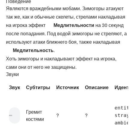
Поведение
Являются враждебными мобами. Зимогоры атакуют
так же, как и обычные скелеты, стрелами накладывая
на игрока эффект
Медлительности
на 30 секунд
после попадания. Под водой зимогоры не стреляют, а
используют атаки ближнего боя, также накладывая
Медлительность
.
Хоть зимогоры и накладывают эффект на игрока,
сами они от него не защищены.
Звуки
Звук
Субтитры
Источник
Описание
Иденти
entity
Гремит
?
?
stray.
костями
ambien