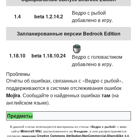
Ведро с рыбой
1.4
beta 1.2.14.2
добавлено в игру.
Запланированные версии Bedrock Edition
1.18.10
beta 1.18.10.24
Ведро с головастиком
добавлено в игру.
Проблемы
Отчёты об ошибках, связанных с «Ведро с рыбой»,
поддерживаются в системе отслеживания ошибок
Mojira
. Сообщайте о найденных ошибках
там
(на
английском языке).
Предметы
В данной статье используются материалы из статьи
«Ведро с рыбой»
с вики-
сайта
Minecraft Wiki
, расположенного на
Фэндоме
, и они распространяются
согласно
лицензии Creative Commons Attribution-NonCommercial-ShareAlike 3.0
.