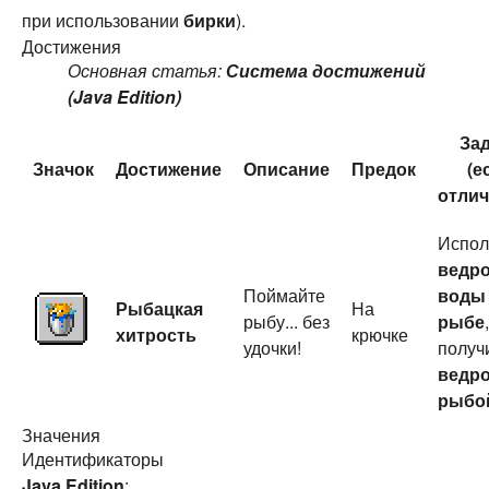
при использовании
бирки
).
Достижения
Основная статья:
Система достижений
(Java Edition)
За
Значок
Достижение
Описание
Предок
(е
отлич
Испол
ведр
Поймайте
воды
Рыбацкая
На
рыбу... без
рыбе
хитрость
крючке
удочки!
получ
ведро
рыбо
Значения
Идентификаторы
Java Edition
: