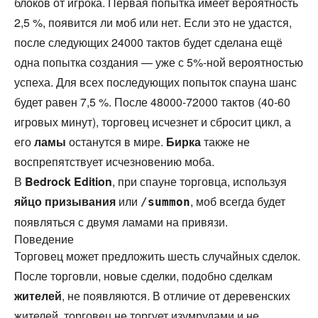
блоков от игрока. Первая попытка имеет вероятность
2,5 %, появится ли моб или нет. Если это не удастся,
после следующих 24000 тактов будет сделана ещё
одна попытка создания — уже с 5%-ной вероятностью
успеха. Для всех последующих попыток спауна шанс
будет равен 7,5 %. После 48000-72000 тактов (40-60
игровых минут), торговец исчезнет и сбросит цикл, а
его
ламы
останутся в мире.
Бирка
также не
воспрепятствует исчезновению моба.
В
Bedrock Edition
, при спауне торговца, используя
яйцо призывания
или
, моб всегда будет
/
summon
появляться с двумя ламами на привязи.
Поведение
Торговец может предложить шесть случайных сделок.
После торговли, новые сделки, подобно сделкам
жителей
, не появляются. В отличие от деревенских
жителей, торговец не торгует изумрудами и не