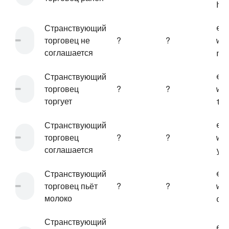
hu
Странствующий
en
торговец не
?
?
wa
соглашается
no
Странствующий
en
торговец
?
?
wa
торгует
tr
Странствующий
en
торговец
?
?
wa
соглашается
ye
Странствующий
en
торговец пьёт
?
?
wa
молоко
dr
Странствующий
en