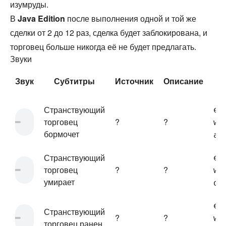
изумруды.
В
Java Edition
после выполнения одной и той же
сделки от 2 до 12 раз, сделка будет заблокирована, и
торговец больше никогда её не будет предлагать.
Звуки
Звук
Субтитры
Источник
Описание
Странствующий
en
торговец
?
?
wa
бормочет
am
Странствующий
en
торговец
?
?
wa
умирает
de
en
Странствующий
?
?
wa
торговец ранен