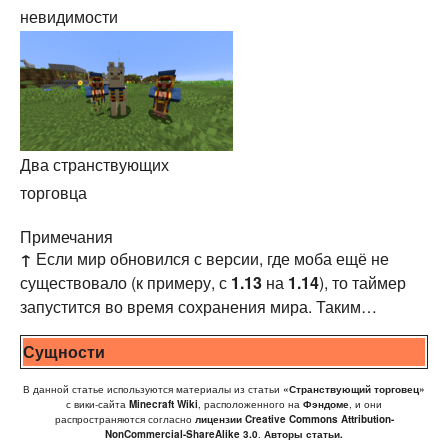
невидимости
Два странствующих
торговца
Примечания
↑
Если мир обновился с версии, где моба ещё не
существовало (к примеру, с
1.13
на
1.14
), то таймер
запустится во время сохранения мира. Таким
образом, если в последний раз мир был сохранен в
Сущности
полдень в 1.13, а затем обновлен до 1.14, алгоритм
будет каждый день создавать моба в полдень.
В данной статье используются материалы из статьи
«Странствующий торговец»
с вики-сайта
Minecraft Wiki
, расположенного на
Фэндоме
, и они
распространяются согласно
лицензии Creative Commons Attribution-
NonCommercial-ShareAlike 3.0
.
Авторы статьи.