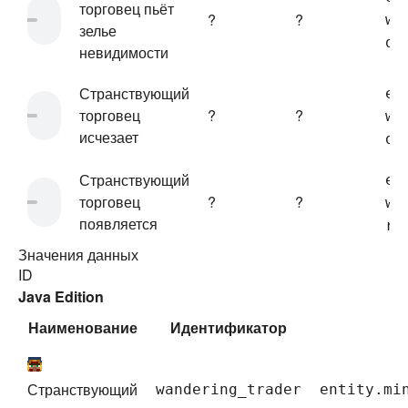
торговец пьёт
?
?
wa
зелье
dr
невидимости
Странствующий
en
торговец
?
?
wa
исчезает
di
Странствующий
en
торговец
?
?
wa
появляется
re
Значения данных
ID
Java Edition
Наименование
Идентификатор
Странствующий
wandering_trader
entity.mi