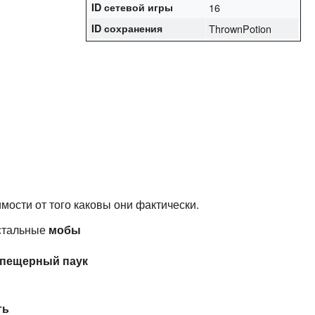
ID сетевой игры
16
ID сохранения
ThrownPotion
мости от того каковы они фактически.
стальные
мобы
пещерный паук
ть