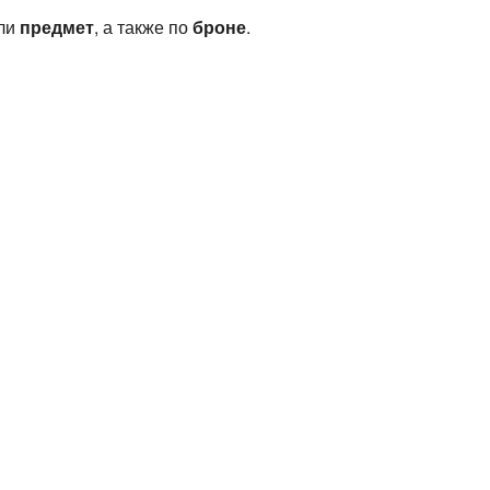
или
предмет
, а также по
броне
.