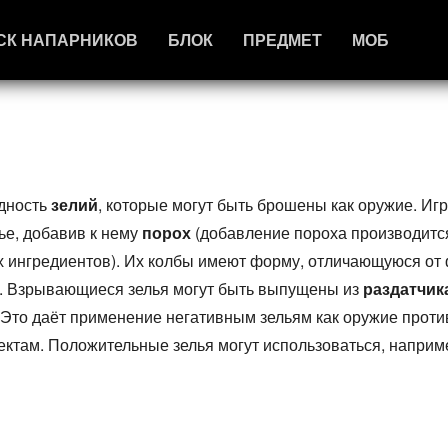
СК НАПАРНИКОВ
БЛОК
ПРЕДМЕТ
МОБ
идность
зелий
, которые могут быть брошены как оружие. Иг
ье, добавив к нему
порох
(добавление пороха производитс
ых ингредиентов). Их колбы имеют форму, отличающуюся о
. Взрывающиеся зелья могут быть выпущены из
раздатчик
. Это даёт применение негативным зельям как оружие против
там. Положительные зелья могут использоваться, наприм