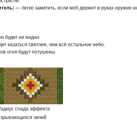
остригли.
итель
) — легко заметить, если моб держит в руках оружие 
ю будет не видно.
дет казаться светлее, чем всё остальное небо.
ков огня будут потушены.
Радиус спада эффекта
взрывающихся зелий