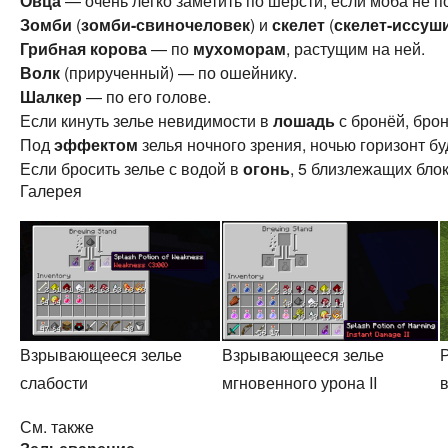
Овца
— очень легко заметить по шерсти, если моба не п
Зомби
(
зомби-свиночеловек
) и
скелет
(
скелет-иссуш
Грибная корова
— по
мухоморам
, растущим на ней.
Волк
(прирученный) — по ошейнику.
Шалкер
— по его голове.
Если кинуть зелье невидимости в
лошадь
с бронёй, брон
Под
эффектом
зелья ночного зрения, ночью горизонт бу
Если бросить зелье с водой в
огонь
, 5 близлежащих бло
Галерея
Взрывающееся зелье
Взрывающееся зелье
слабости
мгновенного урона II
См. также