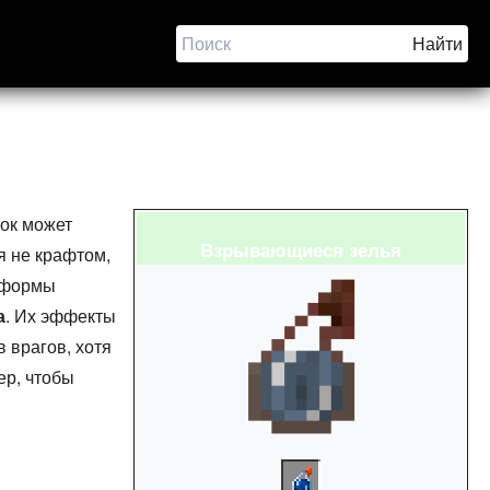
рок может
Взрывающиеся зелья
я не крафтом,
т формы
а
. Их эффекты
 врагов, хотя
ер, чтобы