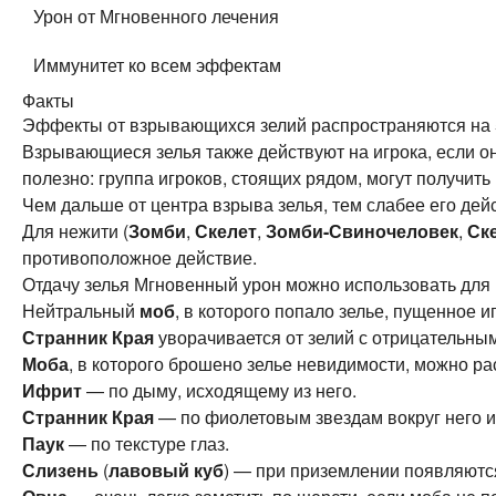
Урон от Мгновенного лечения
Иммунитет ко всем эффектам
Факты
Эффекты от взрывающихся зелий распространяются на 5
Взрывающиеся зелья также действуют на игрока, если он
полезно: группа игроков, стоящих рядом, могут получить 
Чем дальше от центра взрыва зелья, тем слабее его де
Для нежити (
Зомби
,
Скелет
,
Зомби-Свиночеловек
,
Ск
противоположное действие.
Отдачу зелья Мгновенный урон можно использовать для 
Нейтральный
моб
, в которого попало зелье, пущенное 
Странник Края
уворачивается от зелий с отрицательн
Моба
, в которого брошено зелье невидимости, можно р
Ифрит
— по дыму, исходящему из него.
Странник Края
— по фиолетовым звездам вокруг него и 
Паук
— по текстуре глаз.
Слизень
(
лавовый куб
) — при приземлении появляются 