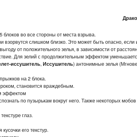
Драко
 блоков во все стороны от места взрыва.
и взорвутся слишком близко. Это может быть опасно, если 
выгоду от положительного зелья, в зависимости от расстоян
йствие. Для зелий с продолжительным эффектом уменьшает
елет-иссушитель
,
Иссушитель
) антонимные зелья (Мгнов
прыжков на 2 блока.
игроком, становится враждебным.
ым эффектом
аспознать по пузырькам вокруг него. Также некоторых мобо
текстуре глаз.
кусочки его текстур.