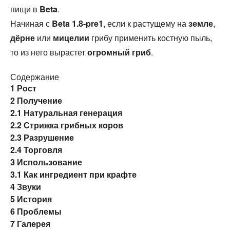
пищи в
Beta
.
Начиная с
Beta 1.8-pre1
, если к растущему на
земле
,
дёрне
или
мицелии
грибу применить костную пыль,
то из него вырастет
огромный гриб
.
Содержание
1
Рост
2
Получение
2.1
Натуральная генерация
2.2
Стрижка грибных коров
2.3
Разрушение
2.4
Торговля
3
Использование
3.1
Как ингредиент при крафте
4
Звуки
5
История
6
Проблемы
7
Галерея