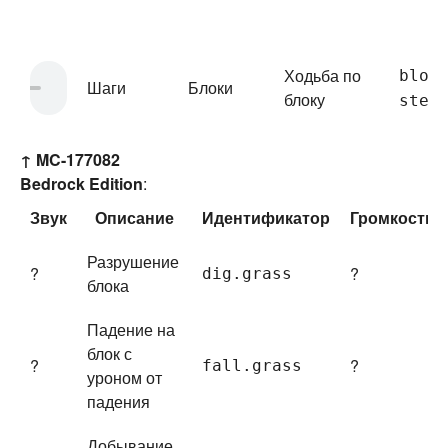
Ходьба по
bloc
Шаги
Блоки
блоку
step
↑
MC-177082
Bedrock Edition
:
Звук
Описание
Идентификатор
Громкость
Разрушение
?
?
dig.
grass
блока
Падение на
блок с
?
?
fall.
grass
уроном от
падения
Добывание