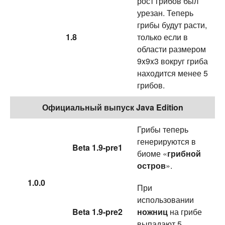
рост грибов был
урезан. Теперь
грибы будут расти,
1.8
только если в
области размером
9x9x3 вокруг гриба
находится менее 5
грибов.
Официальный выпуск Java Edition
Грибы теперь
генерируются в
Beta 1.9-pre1
биоме «
грибной
остров
».
1.0.0
При
использовании
Beta 1.9-pre2
ножниц
на грибе
выпадают 5