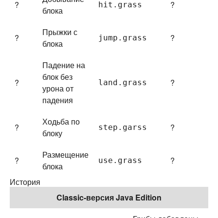
?
?
hit.
grass
блока
Прыжки с
?
?
jump.
grass
блока
Падение на
блок без
?
?
land.
grass
урона от
падения
Ходьба по
?
?
step.
garss
блоку
Размещение
?
?
use.
grass
блока
История
Classic-версия Java Edition