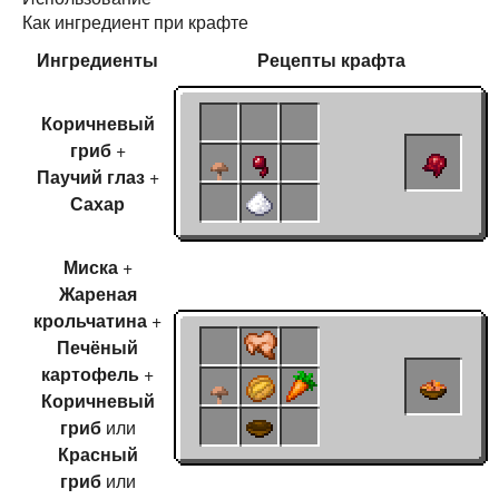
Как ингредиент при крафте
Ингредиенты
Рецепты
крафта
Коричневый
гриб
+
Паучий глаз
+
Сахар
Миска
+
Жареная
крольчатина
+
Печёный
картофель
+
Коричневый
гриб
или
Красный
гриб
или