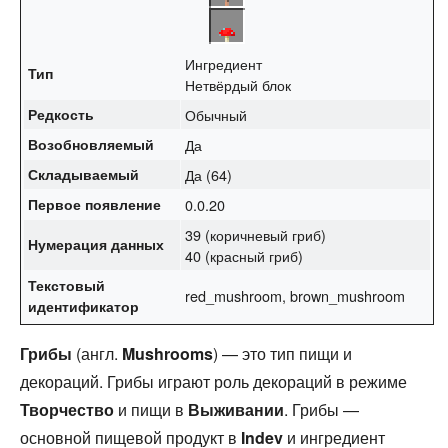
Ингредиент
Тип
Нетвёрдый блок
Редкость
Обычный
Возобновляемый
Да
Складываемый
Да (64)
Первое появление
0.0.20
39 (коричневый гриб)
Нумерация данных
40 (красный гриб)
Текстовый
red_mushroom, brown_mushroom
идентификатор
Грибы
(англ.
Mushrooms
) — это тип пищи и
декораций. Грибы играют роль декораций в режиме
Творчество
и пищи в
Выживании
. Грибы —
основной пищевой продукт в
Indev
и ингредиент