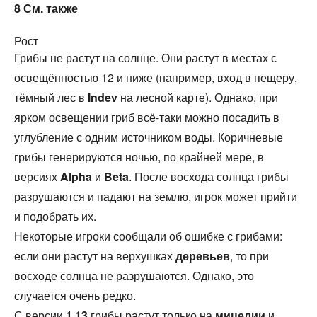
8
См. также
Рост
Грибы не растут на солнце. Они растут в местах с
освещённостью 12 и ниже (например, вход в пещеру,
тёмный лес в
Indev
на лесной карте). Однако, при
ярком освещении гриб всё-таки можно посадить в
углубление с одним источником воды. Коричневые
грибы генерируются ночью, по крайней мере, в
версиях
Alpha
и
Beta
. После восхода солнца грибы
разрушаются и падают на землю, игрок может прийти
и подобрать их.
Некоторые игроки сообщали об ошибке с грибами:
если они растут на верхушках
деревьев
, то при
восходе солнца не разрушаются. Однако, это
случается очень редко.
С версии
1.13
грибы растут только на
мицелии
и