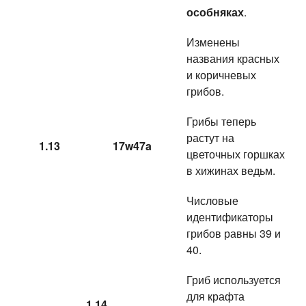
особняках
.
Изменены
названия красных
и коричневых
грибов.
Грибы теперь
растут на
1.13
17w47a
цветочных горшках
в хижинах ведьм.
Числовые
идентификаторы
грибов равны 39 и
40.
Гриб используется
для крафта
1.14