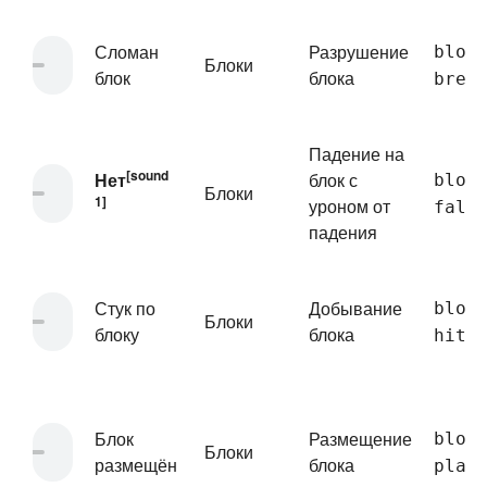
Сломан
Разрушение
bloc
Блоки
блок
блока
brea
Падение на
[sound
Нет
блок с
bloc
Блоки
1]
уроном от
fall
падения
Стук по
Добывание
bloc
Блоки
блоку
блока
hit
Блок
Размещение
bloc
Блоки
размещён
блока
plac