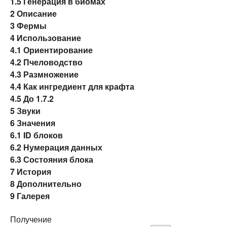
1.5
Генерация в биомах
2
Описание
3
Фермы
4
Использование
4.1
Ориентирование
4.2
Пчеловодство
4.3
Размножение
4.4
Как ингредиент для крафта
4.5
До 1.7.2
5
Звуки
6
Значения
6.1
ID блоков
6.2
Нумерация данных
6.3
Состояния блока
7
История
8
Дополнительно
9
Галерея
Получение