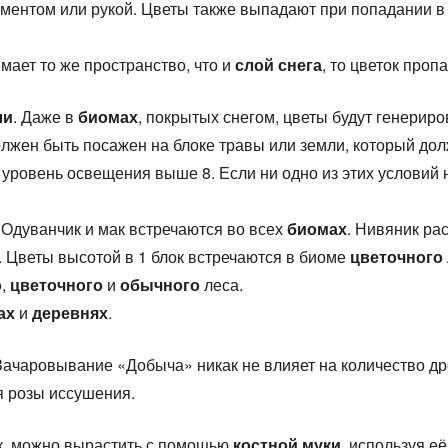
ентом или рукой. Цветы также выпадают при попадании в
мает то же пространство, что и
слой снега
, то цветок пропа
ли
. Даже в
биомах
, покрытых снегом, цветы будут генериро
олжен быть посажен на блоке травы или земли, который до
 уровень освещения выше 8. Если ни одно из этих условий 
. Одуванчик и мак встречаются во всех
биомах
. Нивяник ра
. Цветы высотой в 1 блок встречаются в биоме
цветочного
о
,
цветочного
и
обычного
леса.
ах
и
деревнях
.
ачаровывание «Добыча» никак не влияет на количество др
 розы иссушения.
ок, можно вырастить с помощью
костной муки
, используя её