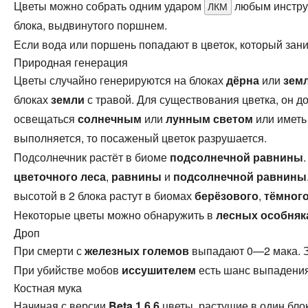
Цветы можно собрать одним ударом
любым инструм
ЛКМ
блока, выдвинутого поршнем.
Если вода или поршень попадают в цветок, который зани
Природная генерация
Цветы случайно генерируются на блоках
дёрна
или
зем
блоках
земли
с травой. Для существования цветка, он д
освещаться
солнечным
или
лунным
светом
или иметь
выполняется, то посаженый цветок разрушается.
Подсолнечник растёт в биоме
подсолнечной равнины
цветочного леса
,
равнины
и
подсолнечной равнины
высотой в 2 блока растут в биомах
берёзового
,
тёмног
Некоторые цветы можно обнаружить в
лесных особняк
Дроп
При смерти с
железных големов
выпадают 0—2 мака. З
При убийстве мобов
иссушителем
есть шанс выпадения
Костная мука
Начиная с версии
Beta 1.6.6
цветы, растущие в один бл