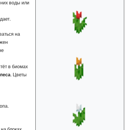
 них воды или
дает.
ваться на
лжен
не
стёт в биомах
 леса
. Цветы
опа.
 на блоках