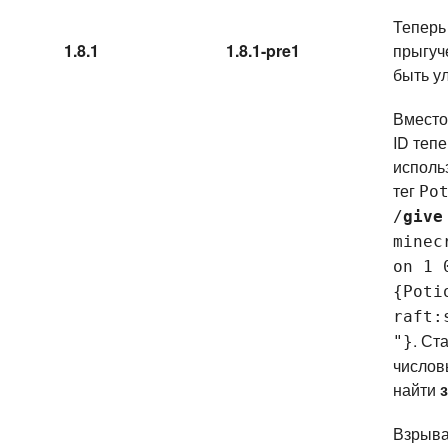
Теперь
1.8.1
1.8.1-pre1
прыгуч
быть у
Вместо
ID теп
исполь
тег
Po
/
give
minec
on 1 
{Poti
raft:
. Ст
"}
числов
найти
Взрыв