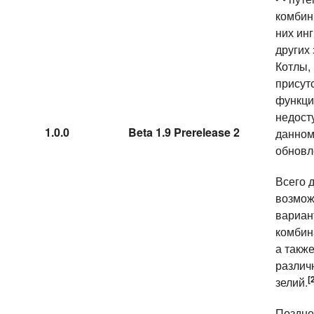
комбин
них ин
других 
Котлы,
присут
функци
недост
1.0.0
Beta 1.9 Prerelease 2
данно
обновл
Всего 
возмо
вариан
комбин
а также
различ
[
зелий.
Поздне