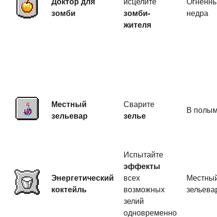
Доктор для
исцелите
Огненн
зомби
зомби-
недра
жителя
Местный
Сварите
В полы
зельевар
зелье
Испытайте
эффекты
Энергетический
всех
Местны
коктейль
возможных
зельева
зелий
одновременно