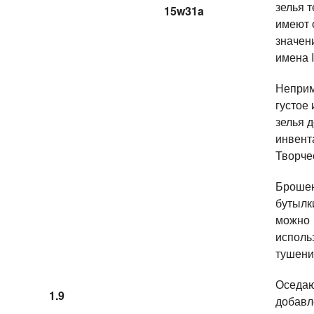
зелья 
15w31a
имеют 
значен
имена 
Неприм
густое 
зелья 
инвент
Творче
Броше
бутылк
можно
исполь
тушени
Оседаю
1.9
добавл