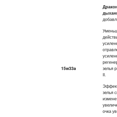
Драко
дыхан
добавл
Уменьш
действ
усилен
отравл
усилен
регене
15w33a
зелья 
II.
Эффек
зелья 
измене
увелич
очка у