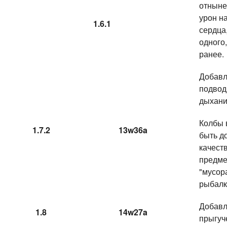
отныне
урон н
1.6.1
сердца
одного,
ранее.
Добавл
подвод
дыхани
Колбы 
1.7.2
13w36a
быть д
качест
предме
"мусор
рыбалк
Добавл
1.8
14w27a
прыгуч