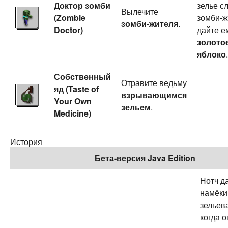
Доктор зомби
зелье с
Вылечите
(Zombie
зомби-ж
зомби-жителя
.
Doctor)
дайте е
золото
яблоко
.
Собственный
Отравите ведьму
яд (Taste of
взрывающимся
Your Own
зельем
.
Medicine)
История
Бета-версия Java Edition
Нотч д
намёки
зельев
когда о