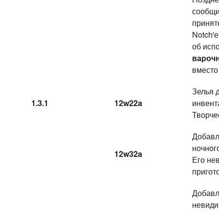
сообщи
принят
Notch'
об исп
варочн
вместо 
Зелья 
1.3.1
12w22a
инвент
Творче
Добавл
ночног
12w32a
Его не
пригот
Добавл
невиди