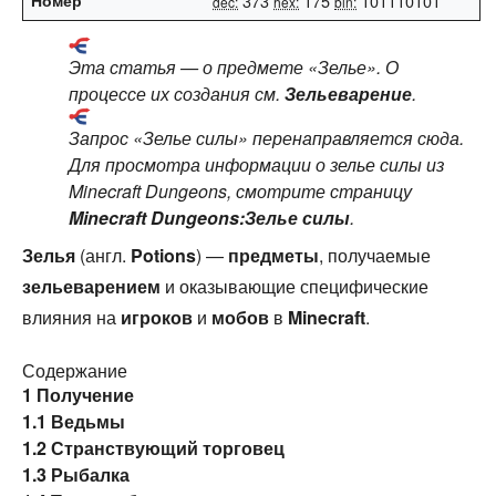
Номер
373
175
101110101
dec:
hex:
bin:
Эта статья — о предмете «Зелье». О
процессе их создания см.
Зельеварение
.
Запрос «Зелье силы» перенаправляется сюда.
Для просмотра информации о зелье силы из
Minecraft Dungeons, смотрите страницу
Minecraft Dungeons:Зелье силы
.
Зелья
(англ.
Potions
) —
предметы
, получаемые
зельеварением
и оказывающие специфические
влияния на
игроков
и
мобов
в
Minecraft
.
Содержание
1
Получение
1.1
Ведьмы
1.2
Странствующий торговец
1.3
Рыбалка