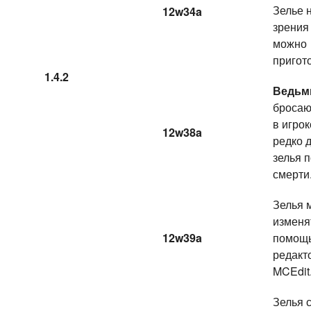
Зелье 
12w34a
зрения
можно
пригот
1.4.2
Ведь
бросаю
в игрок
12w38a
редко 
зелья 
смерти
Зелья 
изменя
12w39a
помощ
редакт
MCEdit
Зелья 