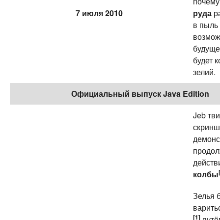
почем
7 июля 2010
руда
р
в пыль
возмож
будуще
будет 
зелий.
Официальный выпуск Java Edition
Jeb тв
скринш
демон
продол
действ
колбы
Зелья 
варить
[1]
путё