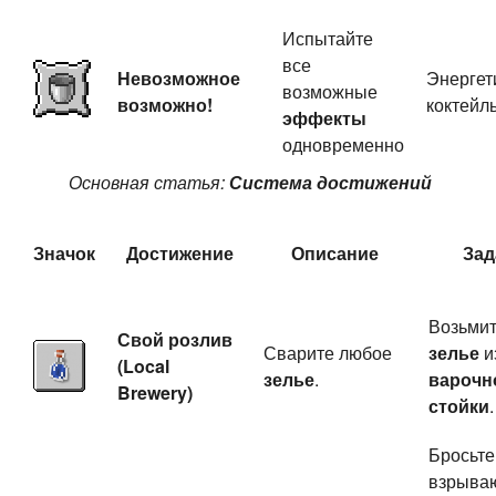
Испытайте
все
Невозможное
Энергет
возможные
возможно!
коктейл
эффекты
одновременно
Основная статья:
Система достижений
Значок
Достижение
Описание
Зад
Возьми
Свой розлив
Сварите любое
зелье
и
(Local
зелье
.
варочн
Brewery)
стойки
.
Бросьте
взрыва