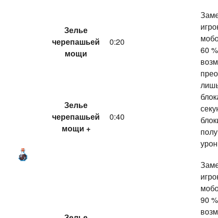
Заме
игро
Зелье
мобо
черепашьей
0:20
60 %
мощи
возм
прео
лишь
блок
Зелье
секу
черепашьей
0:40
блок
мощи +
пол
урон
Заме
игро
мобо
90 %
возм
Зелье