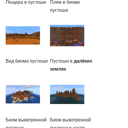
Пещера в пустоши
Пляж в биоме
пустоши
Вид биома пустоши
Пустоши в
далёких
землях
Биом выветренной
Биом выветренной
пустоши,
пустоши в части