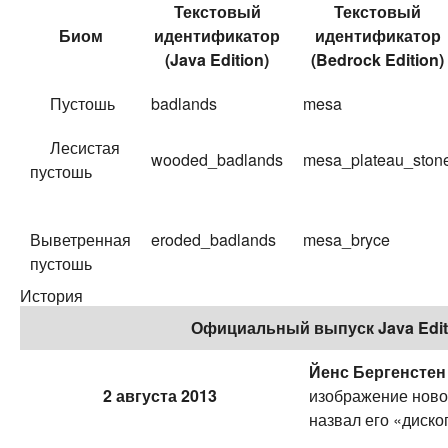
Текстовый
Текстовый
Биом
идентификатор
идентификатор
(
Java Edition
)
(
Bedrock Edition
)
Пустошь
badlands
mesa
Лесистая
wooded_badlands
mesa_plateau_ston
пустошь
Выветренная
eroded_badlands
mesa_bryce
пустошь
История
Официальный выпуск Java Edit
Йенс Бергенстен
2 августа 2013
изображение новог
назвал его «диско