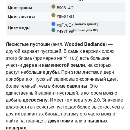
Цвет травы
#90814D
Цвет листвы
#9E814D
[
только для
JE
]
#3F76E4‌
Цвет воды
[
только для
BE
]
#497F99‌
Лесистые пустоши
(англ.
Wooded Badlands
) —
другой вариант пустошей. В самых верхних слоях
этого биома (примерно на Y=100) есть большие
участки
дёрна
и
каменистой земли
, на которых
растут небольшие
дубы
. При этом
листва
и дёрн
приобретают тусклый зеленовато-коричневый цвет,
более темный, чем в биоме
саванны
. Это
единственный вариант пустошей, в котором можно
добыть
древесину
. Имеет температуру 2.0. Значение
влажности в лесистых пустошах более высокое, чем в
других вариантах биома, поэтому его часто можно
найти на границе с
джунглями
или в
пышных
пещерах
.