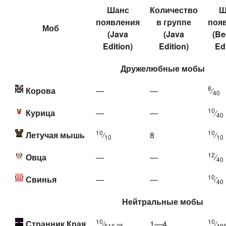
Шанс
Количество
Ш
появления
в группе
поя
Моб
(
Java
(
Java
(
Be
Edition
)
Edition
)
Ed
Дружелюбные мобы
8
Корова
—
—
⁄
40
10
Курица
—
—
⁄
40
10
10
Летучая мышь
⁄
8
⁄
10
10
12
Овца
—
—
⁄
40
10
Свинья
—
—
⁄
40
Нейтральные мобы
10
10
Странник Края
⁄
1—4
⁄
516.25
496