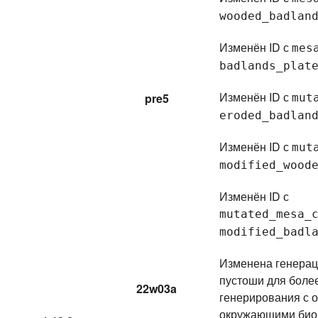
wooded_badlan
Изменён ID с
mes
badlands_plat
Изменён ID с
pre5
mut
eroded_badlan
Изменён ID с
mut
modified_wood
Изменён ID с
mutated_mesa_
modified_badl
Изменена генерац
пустоши для боле
22w03a
генерирования с 
окружающими био