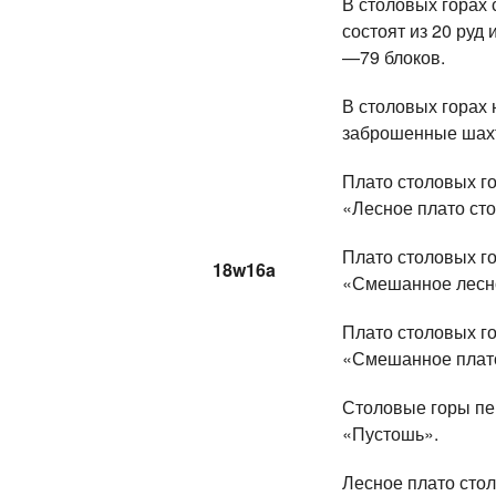
В столовых горах 
состоят из 20 руд 
—79 блоков.
В столовых горах 
заброшенные шахт
Плато столовых г
«Лесное плато сто
Плато столовых г
18w16a
«Смешанное лесно
Плато столовых г
«Смешанное плато
Столовые горы п
«Пустошь».
Лесное плато сто