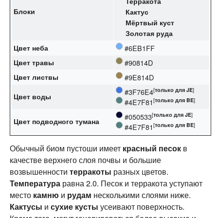
Терракота
Блоки
Кактус
Мёртвый куст
Золотая руда
Цвет неба
#6EB1FF
Цвет травы
#90814D
Цвет листвы
#9E814D
[
только для
JE
]
#3F76E4‌
Цвет воды
[
только для
BE
]
#4E7F81‌
[
только для
JE
]
#050533‌
Цвет подводного тумана
[
только для
BE
]
#4E7F81‌
Обычный биом пустоши имеет
красный песок
в
качестве верхнего слоя почвы и большие
возвышенности
терракоты
разных цветов.
Температура
равна 2.0. Песок и терракота уступают
место
камню
и
рудам
несколькими слоями ниже.
Кактусы
и
сухие кусты
усеивают поверхность.