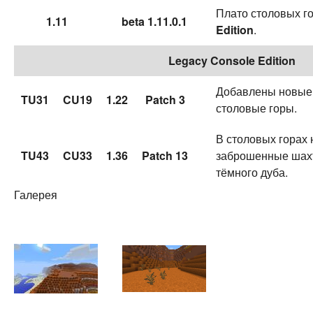
Плато столовых г
1.11
beta 1.11.0.1
Edition
.
Legacy Console Edition
Добавлены новые 
TU31
CU19
1.22
Patch 3
столовые горы.
В столовых горах 
TU43
CU33
1.36
Patch 13
заброшенные шахт
тёмного дуба.
Галерея