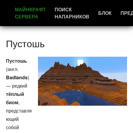
МАЙНКРАФТ
ПОИСК
БЛОК
ПРЕ
СЕРВЕРА
НАПАРНИКОВ
Пустошь
Пустошь
(англ.
Badlands
)
— редкий
тёплый
биом
,
представля
ющий
собой