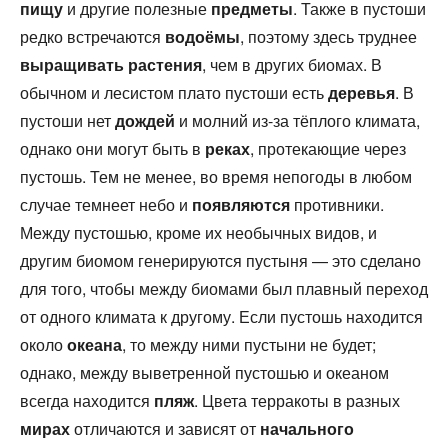
пищу
и другие полезные
предметы
. Также в пустоши
редко встречаются
водоёмы
, поэтому здесь труднее
выращивать
растения
, чем в других биомах. В
обычном и лесистом плато пустоши есть
деревья
. В
пустоши нет
дождей
и молний из-за тёплого климата,
однако они могут быть в
реках
, протекающие через
пустошь. Тем не менее, во время непогоды в любом
случае темнеет небо и
появляются
противники.
Между пустошью, кроме их необычных видов, и
другим биомом генерируются пустыня — это сделано
для того, чтобы между биомами был плавный переход
от одного климата к другому. Если пустошь находится
около
океана
, то между ними пустыни не будет;
однако, между выветренной пустошью и океаном
всегда находится
пляж
. Цвета терракоты в разных
мирах
отличаются и зависят от
начального