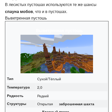
В лесистых пустошах используются те же шансы
спауна
мобов
, что и в пустошах.
Выветренная пустошь
Выветренная пустошь
Тип
Сухой/Тёплый
Температура
2,0
Редкость
Редкий
Структуры
Открытая
заброшенная шахта
Красный песок