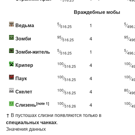
Враждебные мобы
5
5
Ведьма
⁄
1
⁄
516.25
496.
95
95
Зомби
⁄
4
⁄
516.25
496
5
5
Зомби-житель
⁄
1
⁄
516.25
496.
100
100
Крипер
⁄
4
⁄
516.25
4
100
100
Паук
⁄
4
⁄
516.25
4
100
80
Скелет
⁄
4
⁄
516.25
496
[note 1]
100
100
Слизень
⁄
4
⁄
516.26
4
↑
В пустошах слизни появляются только в
специальных чанках
.
Значения данных