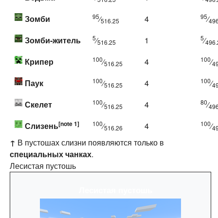
95
95
Зомби
⁄
4
⁄
516.25
496
5
5
Зомби-житель
⁄
1
⁄
516.25
496.
100
100
Крипер
⁄
4
⁄
516.25
4
100
100
Паук
⁄
4
⁄
516.25
4
100
80
Скелет
⁄
4
⁄
516.25
496
[note 1]
100
100
Слизень
⁄
4
⁄
516.26
4
↑
В пустошах слизни появляются только в
специальных чанках
.
Лесистая пустошь
Лесистая пустошь