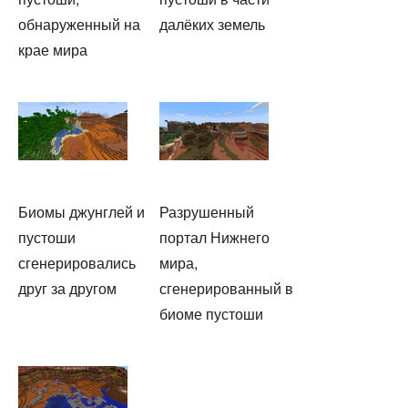
обнаруженный на
далёких земель
крае мира
Биомы джунглей и
Разрушенный
пустоши
портал Нижнего
сгенерировались
мира,
друг за другом
сгенерированный в
биоме пустоши