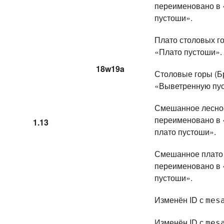
переименовано в 
пустоши».
Плато столовых г
«Плато пустоши».
18w19a
Столовые горы (Б
«Выветренную пус
Смешанное лесное
переименовано в 
1.13
плато пустоши».
Смешанное плато 
переименовано в 
пустоши».
Изменён ID с
mes
Изменён ID с
mes