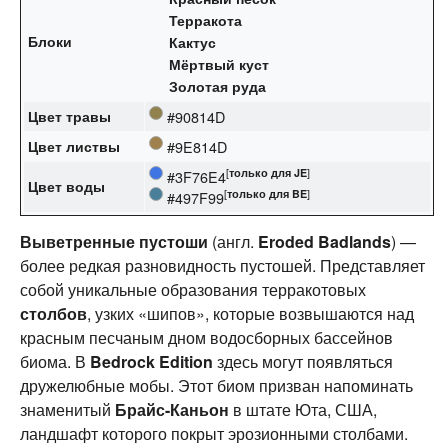
Терракота
Блоки
Кактус
Мёртвый куст
Золотая руда
Цвет травы
#90814D
Цвет листвы
#9E814D
[
только для
JE
]
#3F76E4‌
Цвет воды
[
только для
BE
]
#497F99‌
Выветренные пустоши
(англ.
Eroded Badlands
) —
более редкая разновидность пустошей. Представляет
собой уникальные образования терракотовых
столбов
, узких «шипов», которые возвышаются над
красным песчаным дном водосборных бассейнов
биома. В
Bedrock Edition
здесь могут появляться
дружелюбные мобы. Этот биом призван напоминать
знаменитый
Брайс-Каньон
в штате Юта, США,
ландшафт которого покрыт эрозионными столбами.