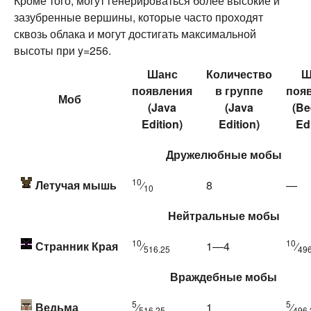
Кроме того, могут генерироваться более высокие и
зазубренные вершины, которые часто проходят
сквозь облака и могут достигать максимальной
высоты при y=256.
Шанс
Количество
Ш
появления
в группе
поя
Моб
(
Java
(
Java
(
Be
Edition
)
Edition
)
Ed
Дружелюбные мобы
10
Летучая мышь
⁄
8
—
10
Нейтральные мобы
10
10
Странник Края
⁄
1—4
⁄
516.25
496
Враждебные мобы
5
5
Ведьма
⁄
1
⁄
516.25
496.