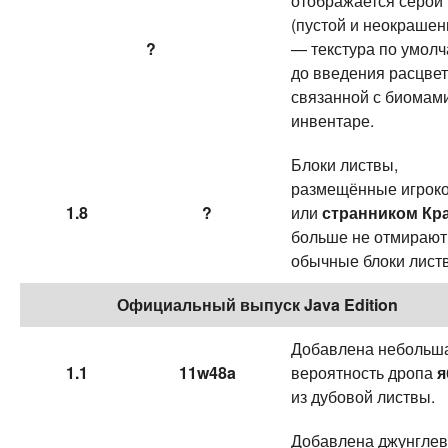
отображается серой
(пустой и неокраше
?
— текстура по умол
до введения расцвет
связанной с биомами
инвентаре.
Блоки листвы,
размещённые игрок
1.8
?
или
странником Кр
больше не отмирают
обычные блоки лист
Официальный выпуск Java Edition
Добавлена небольш
1.1
11w48a
вероятность дропа
я
из дубовой листвы.
Добавлена джунгле