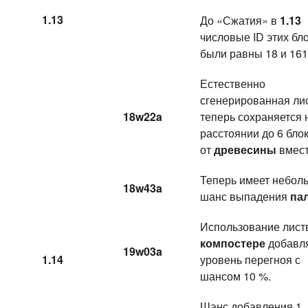
1.13
До «Сжатия» в
1.13
числовые ID этих бл
были равны 18 и 161
Естественно
сгенерированная ли
18w22a
теперь сохраняется 
расстоянии до 6 бло
от
древесины
вмест
Теперь имеет небол
18w43a
шанс выпадения
па
Использование лист
компостере
добавля
19w03a
1.14
уровень перегноя с
шансом 10 %.
Шанс добавления 1