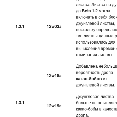
листва. Листва на д
до
Beta 1.2
могла
включать в себя бло
джунглевой листвы,
1.2.1
12w03a
поскольку определ
тип листвы данные 
использовались для
вычисления времен
отмирания листвы.
Добавлена небольш
вероятность дропа
12w18a
какао-бобов
из
джунглевой листвы.
Джунглевая листва
1.3.1
больше не оставляе
12w19a
какао-бобы в качест
дропа.