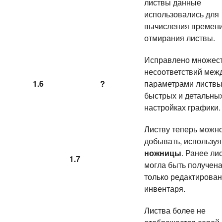
листвы данные
использовались для
вычисления времен
отмирания листвы.
Исправлено множес
несоответствий меж
1.6
?
параметрами листвы
быстрых и детальны
настройках графики.
Листву теперь можн
добывать, используя
ножницы
. Ранее ли
1.7
могла быть получен
только редактирова
инвентаря.
Листва более не