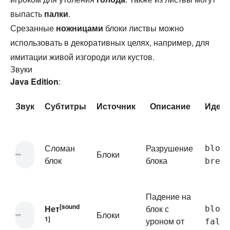
выпасть
палки
.
Срезанные
ножницами
блоки листвы можно
использовать в декоративных целях, например, для
имитации живой изгороди или кустов.
Звуки
Java Edition
:
Звук
Субтитры
Источник
Описание
Иден
Сломан
Разрушение
bloc
Блоки
блок
блока
brea
Падение на
[sound
Нет
блок с
bloc
Блоки
1]
уроном от
fall