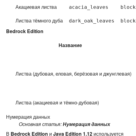
Акациевая листва
acacia_leaves
block
Листва тёмного дуба
dark_oak_leaves
block
Bedrock Edition
Название
Листва (дубовая, еловая, берёзовая и джунглевая)
Листва (акациевая и тёмно-дубовая)
Нумерация данных
Основная статья:
Нумерация данных
В
Bedrock Edition
и
Java Edition 1.12
используется