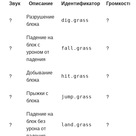
Звук
Описание
Идентификатор
Громкость
Разрушение
?
?
dig.
grass
блока
Падение на
блок с
?
?
fall.
grass
уроном от
падения
Добывание
?
?
hit.
grass
блока
Прыжки с
?
?
jump.
grass
блока
Падение на
блок без
?
?
land.
grass
урона от
падения