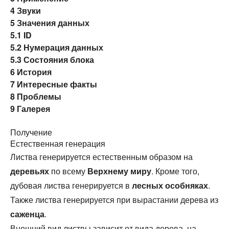
4
Звуки
5
Значения данных
5.1
ID
5.2
Нумерация данных
5.3
Состояния блока
6
История
7
Интересные факты
8
Проблемы
9
Галерея
Получение
Естественная генерация
Листва генерируется естественным образом на
деревьях
по всему
Верхнему миру
. Кроме того,
дубовая листва генерируется в
лесных особняках
.
Также листва генерируется при вырастании дерева из
саженца
.
Внешний вид листвы зависит от вида дерева, на