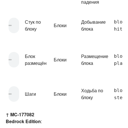
падения
Стук по
Добывание
bloc
Блоки
блоку
блока
hit
Блок
Размещение
bloc
Блоки
размещён
блока
plac
Ходьба по
bloc
Шаги
Блоки
блоку
step
↑
MC-177082
Bedrock Edition
: