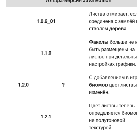
Альфа-версия Java Edition
Листва отмирает, ес
1.0.6_01
соединена с землёй 
стволом
дерева
.
Факелы
больше не 
быть размещены на
1.1.0
листве при детальны
настройках графики.
С добавлением в иг
1.2.0
?
биомов
цвет листвы
изменён.
Цвет листвы теперь
определяется биомо
1.2.1
не полутоновой
текстурой.