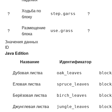
Ходьба по
?
?
step.
garss
блоку
Размещение
?
?
use.
grass
блока
Значения данных
ID
Java Edition
Название
Идентификатор
Дубовая листва
oak_leaves
block
Еловая листва
spruce_leaves
block
Берёзовая листва
birch_leaves
block
Джунглевая листва
jungle_leaves
block