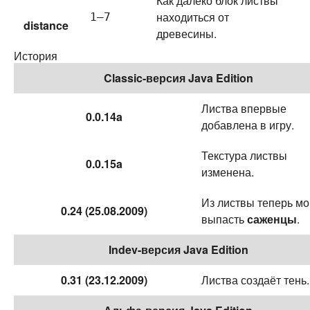
Как далеко блок листвы
находиться от
1—7
distance
древесины.
История
Classic-версия Java Edition
Листва впервые
0.0.14a
добавлена в игру.
Текстура листвы
0.0.15a
изменена.
Из листвы теперь мо
0.24 (25.08.2009)
выпасть
саженцы
.
Indev-версия Java Edition
0.31 (23.12.2009)
Листва создаёт тень.