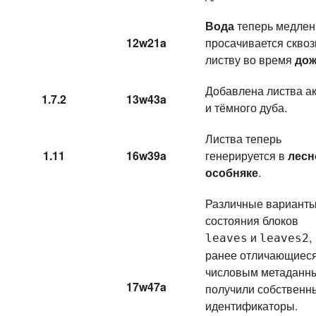
Вода
теперь медлен
12w21a
просачивается сквоз
листву во время
дож
Добавлена листва а
1.7.2
13w43a
и тёмного дуба.
Листва теперь
1.11
16w39a
генерируется в
лесн
особняке
.
Различные вариант
состояния блоков
и
,
leaves
leaves2
ранее отличающиеся
числовым метаданн
17w47a
получили собственн
идентификаторы.