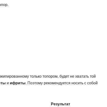
опор.
 экипированному только топором, будет не хватать той
еты
и
ифриты
. Поэтому рекомендуется носить с собой
Результат