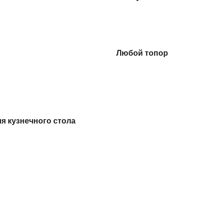
Любой
топор
ля
кузнечного стола