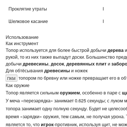
Проклятие утраты
I
Шелковое касание
I
Использование
Как инструмент
Топор используется для более быстрой добычи
дерева
и
рукой, то из них также выпадут доски. Большинство пре
добычи
древесины
,
досок
,
деревянных плит
и
забор
Для обтёсывания
древесины
и ножек
топором по бревну или ножке превращает его в обт
ПКМ
Как оружие
Топор является сильным
оружием
, особенно в паре с
щ
У меча «перезарядка» занимает 0.625 секунды; с луком 
топора занимает одну полную секунду. Будет не целесоо
время «зарядки» оружия, тем самым, не получая урона. 
является то, что
игрок
-противник, используя щит, не мо