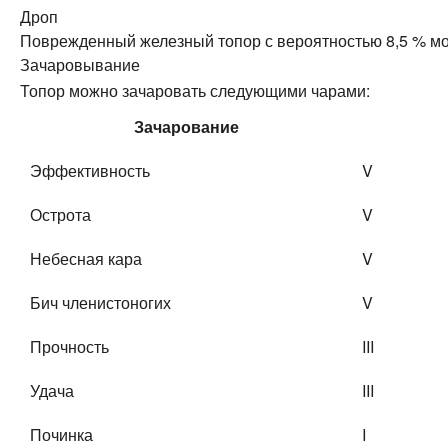
Дроп
Поврежденный железный топор с вероятностью 8,5 % мож
Зачаровывание
Топор можно зачаровать следующими чарами:
Зачарование
Эффективность
V
Острота
V
Небесная кара
V
Бич членистоногих
V
Прочность
III
Удача
III
Починка
I