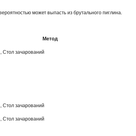
вероятностью может выпасть из брутального пиглина.
Метод
, Стол зачарований
я
я
я
, Стол зачарований
, Стол зачарований
я