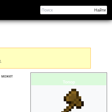
t
.
р может
Топор