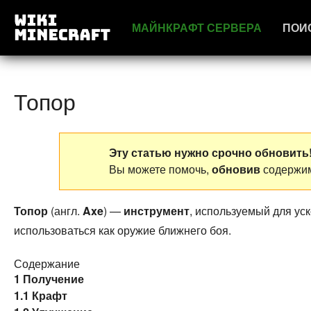
МАЙНКРАФТ СЕРВЕРА
ПОИ
Топор
Эту статью нужно срочно обновить
Вы можете помочь,
обновив
содержим
Топор
(англ.
Axe
) —
инструмент
, используемый для ус
использоваться как оружие ближнего боя.
Содержание
1
Получение
1.1
Крафт