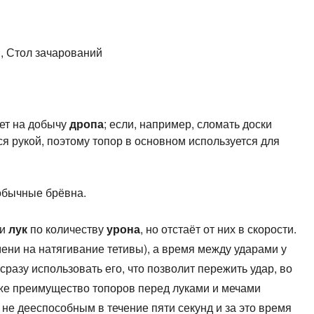
я
, Стол зачарований
яет на добычу
дропа
; если, например, сломать доски
я рукой, поэтому топор в основном используется для
 обычные брёвна.
и
лук
по количеству
урона
, но отстаёт от них в скорости.
мени на натягивание тетивы), а время между ударами у
 сразу использовать его, что позволит пережить удар, во
акже преимущество топоров перед луками и мечами
 не дееспособным в течение пяти секунд и за это время