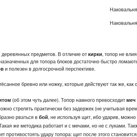
Наковальн
Наковальня
 деревянных предметов. В отличие от
кирки
, топор не вли
дназначенных для топора блоков достаточно быстро ломаютс
ов
и полезен в долгосрочной перспективе.
ёсанное бревно или ножку, которые действуют так же, как
итом
(об этом чуть далее). Топор намного превосходит
меч
можно стрелять практически без задержек (не учитывая вре
бразно рваться в
бой
, не используя щит, ибо ударив, можно
Такая же методика работает и с мечами, но не с луками. Т
жет противостоять удару топора: щит после этого становится