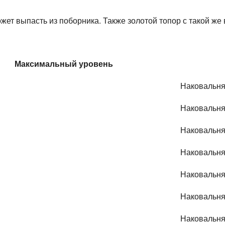
ет выпасть из поборника. Также золотой топор с такой же 
Максимальный уровень
Наковальня
Наковальн
Наковальн
Наковальн
Наковальня
Наковальня
Наковальн