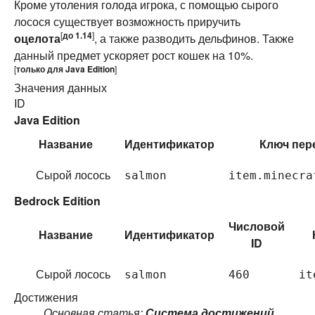
Кроме утоления голода игрока, с помощью сырого
лосося существует возможность приручить
[
до 1.14
]
оцелота
, а также разводить дельфинов. Также
данный предмет ускоряет рост кошек на 10%.‌
[
только для
Java Edition
]
Значения данных
ID
Java Edition
Название
Идентификатор
Ключ пер
Сырой лосось
salmon
item.minecra
Bedrock Edition
Числовой
Название
Идентификатор
ID
Сырой лосось
salmon
460
it
Достижения
Основная статья:
Система достижений