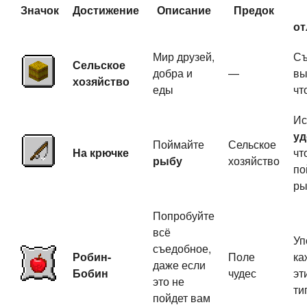
Значок
Достижение
Описание
Предок
от
Мир друзей,
Съ
Сельское
добра и
—
вы
хозяйство
еды
чт
Ис
уд
Поймайте
Сельское
На крючке
чт
рыбу
хозяйство
по
ры
Попробуйте
всё
Уп
съедобное,
Робин-
Поле
ка
даже если
Бобин
чудес
эт
это не
ти
пойдет вам