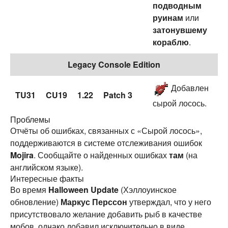
подводным
руинам
или
затонувшему
кораблю
.
Legacy Console Edition
Добавлен
TU31
CU19
1.22
Patch 3
сырой лосось.
Проблемы
Отчёты об ошибках, связанных с «Сырой лосось»,
поддерживаются в системе отслеживания ошибок
Mojira
. Сообщайте о найденных ошибках
там
(на
английском языке).
Интересные факты
Во время
Halloween Update
(Хэллоуинское
обновление)
Маркус Перссон
утверждал, что у него
присутствовало желание добавить рыб в качестве
мобов, однако добавил исключительно в виде