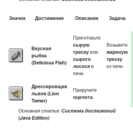
Значок
Достижение
Описание
Задача
Приготовьте
сырую
Возьмите
Вкусная
треску
или
жареную
рыбка
сырого
треску
(Delicious Fish)
лосося
в
из печи.
печи.
Дрессировщик
Приручите
львов (Lion
оцелота
.
Tamer)
Основная статья:
Система достижений
(Java Edition)