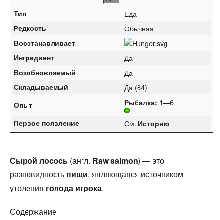
Тип
Еда
Редкость
Обычная
Восстанавливает
Ингредиент
Да
Возобновляемый
Да
Складываемый
Да (64)
1—6
Рыбалка
:
Опыт
Первое появление
См.
Историю
Сырой лосось
(англ.
Raw salmon
) — это
разновидность
пищи
, являющаяся источником
утоления
голода
игрока
.
Содержание